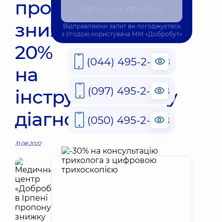
пропонує
Запис на прийом
знижку
Відправляючи запит ви погоджуєтесь
з
Угодою користувача
ММ «Добробут»
20%
(044) 495-2-888
на
(097) 495-2-888
інструментальну
діагностику
(050) 495-2-888
31.08.2022