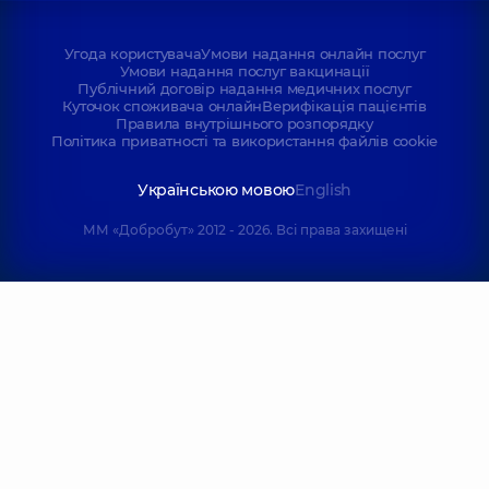
Угода користувача
Умови надання онлайн послуг
Умови надання послуг вакцинації
Публічний договір надання медичних послуг
Куточок споживача онлайн
Верифікація пацієнтів
Правила внутрішнього розпорядку
Політика приватності та використання файлів cookie
Українською мовою
English
ММ «Добробут» 2012 - 2026. Всі права захищені