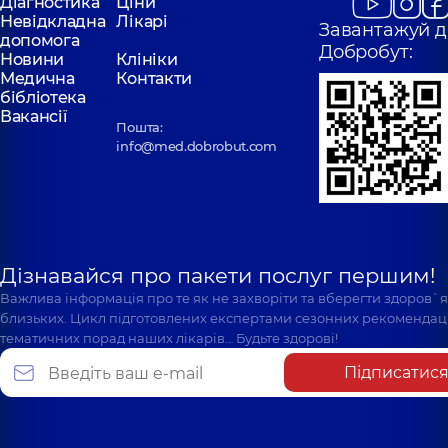
Діагностика
Ціни
Невідкладна
Лікарі
Завантажуй д
допомога
Добробут:
Новини
Клініки
Медична
Контакти
бібліотека
Вакансії
Пошта:
info@med.dobrobut.com
Дізнавайся про пакети послуг першим!
Важлива інформація про те як не захворіти та вберегти здоров`
близьких. Цикл підготовлених експертами сезонних рекомендаці
тематичних порад наших лікарів… Будьте здорові!
Підписатис