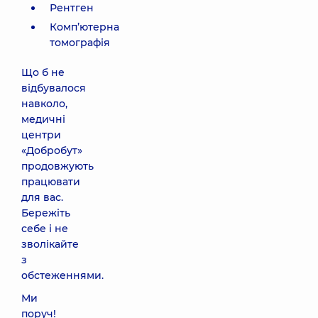
Рентген
Комп’ютерна
томографія
Що б не
відбувалося
навколо,
медичні
центри
«Добробут»
продовжують
працювати
для вас.
Бережіть
себе і не
зволікайте
з
обстеженнями.
Ми
поруч!