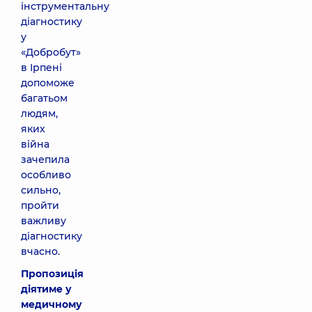
інструментальну
діагностику
у
«Добробут»
в Ірпені
допоможе
багатьом
людям,
яких
війна
зачепила
особливо
сильно,
пройти
важливу
діагностику
вчасно.
Пропозиція
діятиме у
медичному