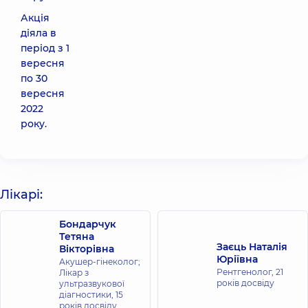
Акція
діяла в
період з 1
вересня
по 30
вересня
2022
року.
Лікарі:
Бондарчук
Тетяна
Заєць Наталія
Вікторівна
Юріївна
Акушер-гінеколог;
Рентгенолог,
21
Лікар з
років досвіду
ультразвукової
діагностики,
15
років досвіду