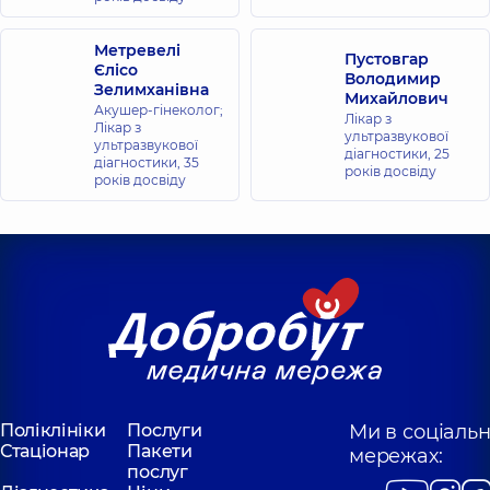
Метревелі
Пустовгар
Єлісо
Володимир
Зелимханівна
Михайлович
Акушер-гінеколог;
Лікар з
Лікар з
ультразвукової
ультразвукової
діагностики,
25
діагностики,
35
років досвіду
років досвіду
Поліклініки
Послуги
Ми в соціаль
Стаціонар
Пакети
мережах:
послуг