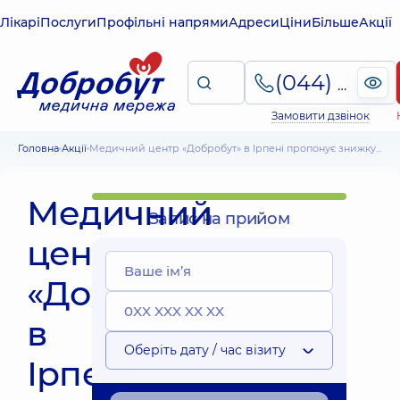
Лікарі
Послуги
Профільні напрями
Адреси
Ціни
Більше
Акції
(044) 495-2-888
Замовити дзвінок
Головна
Акції
Медичний центр «Добробут» в Ірпені пропонує знижку 20% на інструментальну діагностику
Медичний
Запис на прийом
центр
«Добробут»
в
Оберіть дату / час візиту
Ірпені