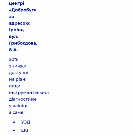
центрі
«Добробут»
за
адресою:
Ірпінь,
вул.
Грибоєдова,
8-А.
20%
знижки
доступні
на різні
види
інструментальної
діагностики
у клініці,
а саме:
УЗД
ЕКГ