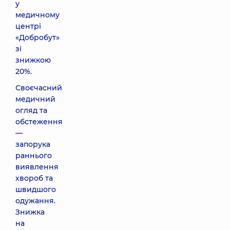
у
медичному
центрі
«Добробут»
зі
знижкою
20%.
Своєчасний
медичний
огляд та
обстеження
—
запорука
раннього
виявлення
хвороб та
швидшого
одужання.
Знижка
на