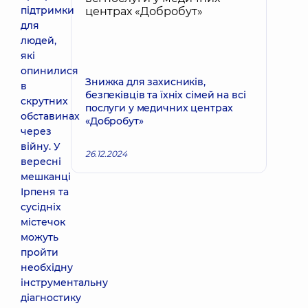
підтримки
для
людей,
які
опинилися
Знижка для захисників,
в
безпеківців та їхніх сімей на всі
скрутних
послуги у медичних центрах
обставинах
«Добробут»
через
війну. У
26.12.2024
вересні
мешканці
Ірпеня та
сусідніх
містечок
можуть
пройти
необхідну
інструментальну
діагностику