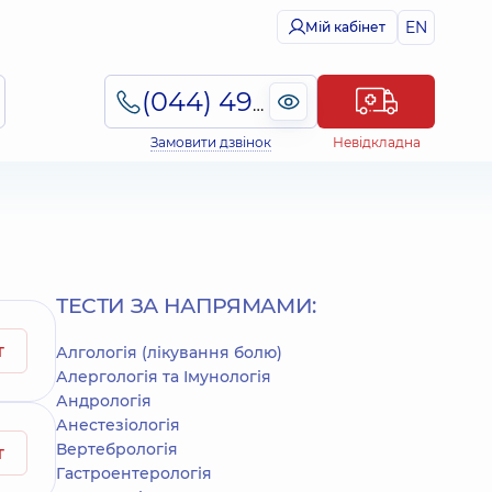
EN
Мій кабінет
(044) 495-2-888
Замовити дзвінок
Невідкладна
ТЕСТИ ЗА НАПРЯМАМИ:
т
Алгологія (лікування болю)
Алергологія та Імунологія
Андрологія
Анестезіологія
Вертебрологія
т
Гастроентерологія