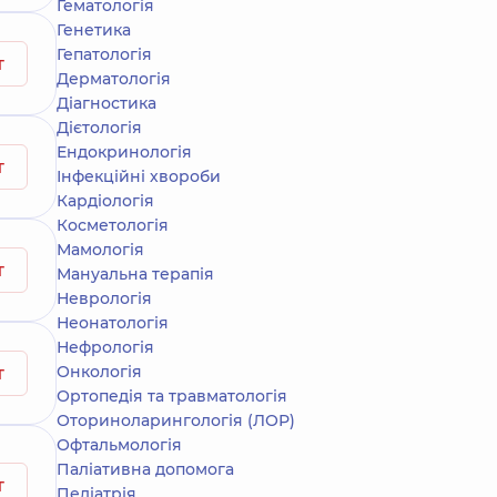
Гематологія
Генетика
Гепатологія
т
Дерматологія
Діагностика
Дієтологія
Ендокринологія
т
Інфекційні хвороби
Кардіологія
Косметологія
Мамологія
т
Мануальна терапія
Неврологія
Неонатологія
Нефрологія
Онкологія
т
Ортопедія та травматологія
Оториноларингологія (ЛОР)
Офтальмологія
Паліативна допомога
т
Педіатрія