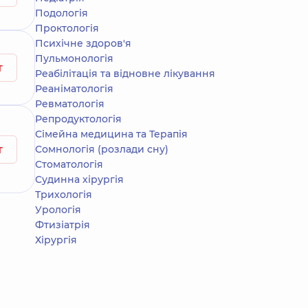
Подологiя
Проктологія
Психічне здоров'я
Пульмонологія
т
Реабілітація та відновне лікування
Реаніматологія
Ревматологія
Репродуктологія
Сімейна медицина та Терапія
т
Сомнологія (розлади сну)
Стоматологія
Судинна хірургія
Трихологія
Урологія
Фтизіатрія
Хірургія