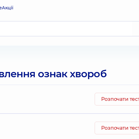
е
Акції
влення ознак хвороб
Розпочати тес
Розпочати тес