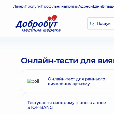
Лікарі
Послуги
Профільні напрями
Адреси
Ціни
Більш
Онлайн-тести для вия
Онлайн-тест для раннього
виявлення аутизму
Тестування синдрому нічного апное
STOP-BANG