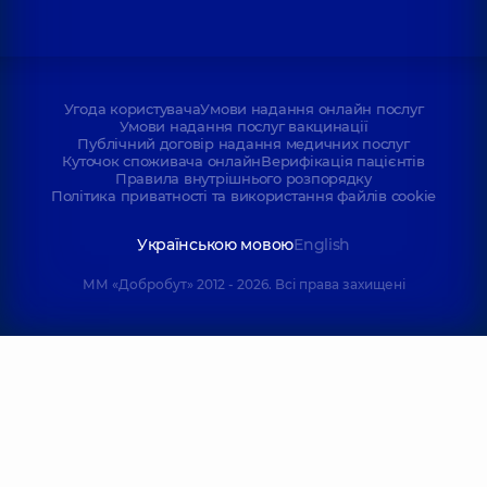
Угода користувача
Умови надання онлайн послуг
Умови надання послуг вакцинації
Публічний договір надання медичних послуг
Куточок споживача онлайн
Верифікація пацієнтів
Правила внутрішнього розпорядку
Політика приватності та використання файлів cookie
Українською мовою
English
ММ «Добробут» 2012 - 2026. Всі права захищені