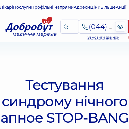
Лікарі
Послуги
Профільні напрями
Адреси
Ціни
Більше
Акції
(044) 495-2-888
Замовити дзвінок
Тестування
синдрому нічного
апное STOP-BANG