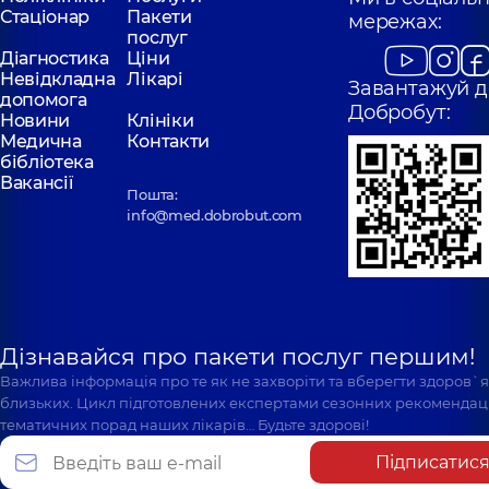
Стаціонар
Пакети
мережах:
послуг
Діагностика
Ціни
Невідкладна
Лікарі
Завантажуй д
допомога
Добробут:
Новини
Клініки
Медична
Контакти
бібліотека
Вакансії
Пошта:
info@med.dobrobut.com
Дізнавайся про пакети послуг першим!
Важлива інформація про те як не захворіти та вберегти здоров`
близьких. Цикл підготовлених експертами сезонних рекомендаці
тематичних порад наших лікарів… Будьте здорові!
Підписатис