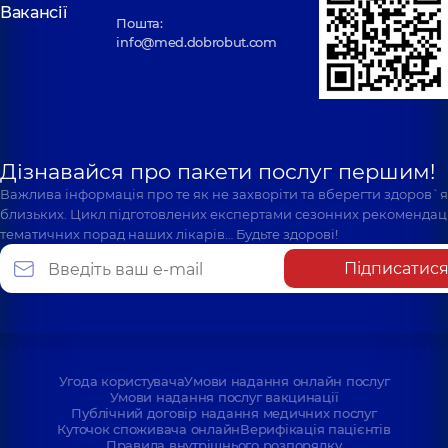
Вакансії
Пошта:
info@med.dobrobut.com
Дізнавайся про пакети послуг першим!
Важлива інформація про те як не захворіти та вберегти здоров`
близьких. Цикл підготовлених експертами сезонних рекомендаці
тематичних порад наших лікарів… Будьте здорові!
Підписатис
Угода користувача
Умови надання онлайн послуг
Умови надання послуг вакцинації
Публічний договір надання медичних послуг
Куточок споживача онлайн
Верифікація пацієнтів
Правила внутрішнього розпорядку