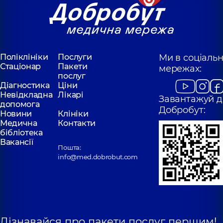
Поліклініки
Послуги
Ми в соціаль
Стаціонар
Пакети
мережах:
послуг
Діагностика
Ціни
Невідкладна
Лікарі
Завантажуй д
допомога
Добробут:
Новини
Клініки
Медична
Контакти
бібліотека
Вакансії
Пошта:
info@med.dobrobut.com
Дізнавайся про пакети послуг першим!