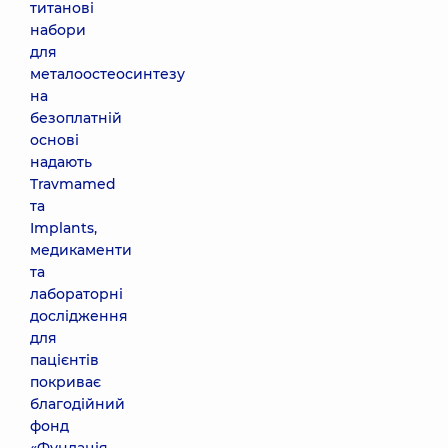
титанові
набори
для
металоостеосинтезу
на
безоплатній
основі
надають
Travmamed
та
Implants,
медикаменти
та
лабораторні
дослідження
для
пацієнтів
покриває
благодійний
фонд