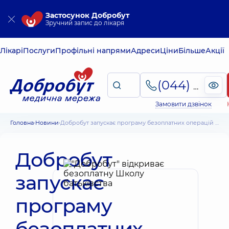
Застосунок Добробут
Зручний запис до лікаря
Лікарі
Послуги
Профільні напрями
Адреси
Ціни
Більше
Акції
(044) 495-2-888
Замовити дзвінок
Головна
Новини
Добробут запускає програму безоплатних операцій для військових зі складними переломами
Добробут
запускає
програму
безоплатних