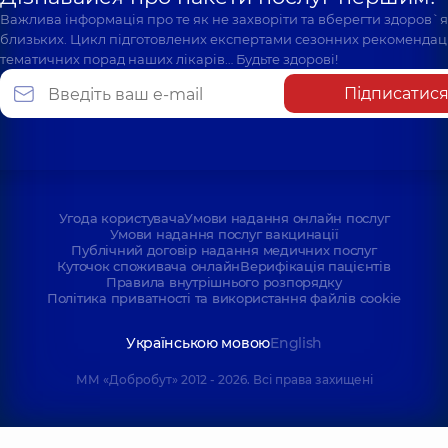
Важлива інформація про те як не захворіти та вберегти здоров`
близьких. Цикл підготовлених експертами сезонних рекомендаці
тематичних порад наших лікарів… Будьте здорові!
Підписатис
Угода користувача
Умови надання онлайн послуг
Умови надання послуг вакцинації
Публічний договір надання медичних послуг
Куточок споживача онлайн
Верифікація пацієнтів
Правила внутрішнього розпорядку
Політика приватності та використання файлів cookie
Українською мовою
English
ММ «Добробут» 2012 - 2026. Всі права захищені