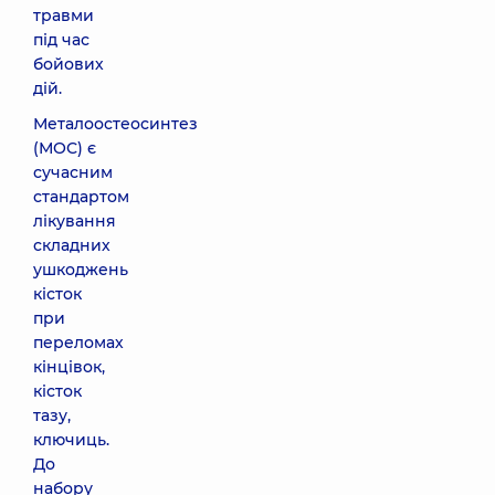
травми
під час
бойових
дій.
Металоостеосинтез
(МОС) є
сучасним
стандартом
лікування
складних
ушкоджень
кісток
при
переломах
кінцівок,
кісток
тазу,
ключиць.
До
набору