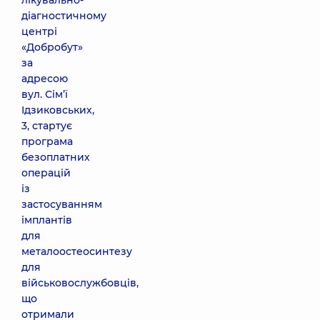
лікувально-
діагностичному
центрі
«Добробут»
за
адресою
вул. Сім’ї
Ідзиковських,
3, стартує
програма
безоплатних
операцій
із
застосуванням
імплантів
для
металоостеосинтезу
для
військовослужбовців,
що
отримали