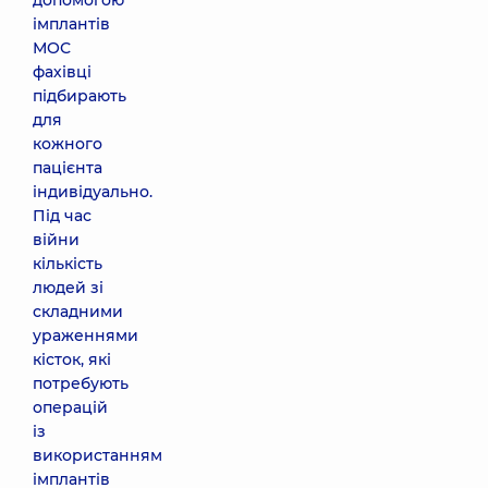
допомогою
імплантів
МОС
фахівці
підбирають
для
кожного
пацієнта
індивідуально.
Під час
війни
кількість
людей зі
складними
ураженнями
кісток, які
потребують
операцій
із
використанням
імплантів