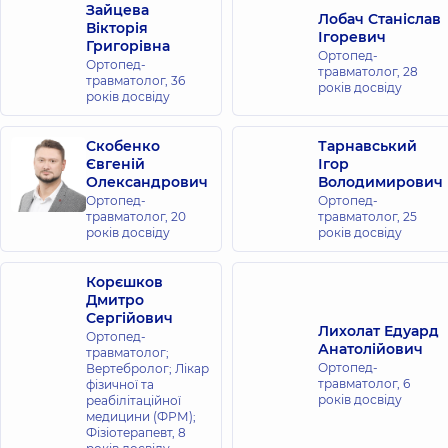
Зайцева
Лобач Станіслав
Вікторія
Ігоревич
Григорівна
Ортопед-
Ортопед-
травматолог,
28
травматолог,
36
років досвіду
років досвіду
Скобенко
Тарнавський
Євгеній
Ігор
Олександрович
Володимирович
Ортопед-
Ортопед-
травматолог,
20
травматолог,
25
років досвіду
років досвіду
Корєшков
Дмитро
Сергійович
Лихолат Едуард
Ортопед-
Анатолійович
травматолог;
Ортопед-
Вертебролог; Лікар
травматолог,
6
фізичної та
років досвіду
реабілітаційної
медицини (ФРМ);
Фізіотерапевт,
8