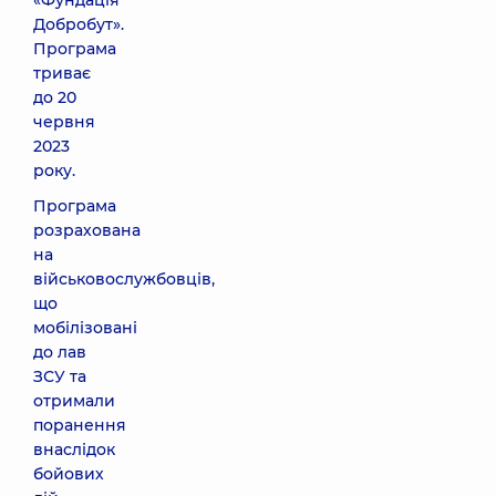
«Фундація
Добробут».
Програма
триває
до 20
червня
2023
року.
Програма
розрахована
на
військовослужбовців,
що
мобілізовані
до лав
ЗСУ та
отримали
поранення
внаслідок
бойових