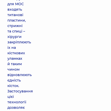
для МОС
входять
титанові
пластини,
стрижні
та спиці –
хірурги
закріплюють
їх на
кісткових
уламках
й таким
чином
відновлюють
єдність
кісток.
Застосування
цієї
технології
дозволяє