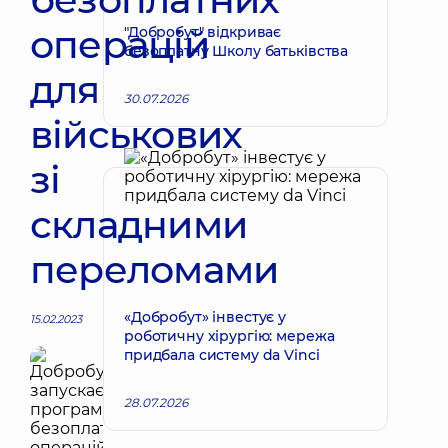
операцій
"Добробут" відкриває
безоплатну Школу батьківства
для
30.07.2026
військових
зі
складними
переломами
«Добробут» інвестує у
15.02.2023
роботичну хірургію: мережа
придбала систему da Vinci
28.07.2026