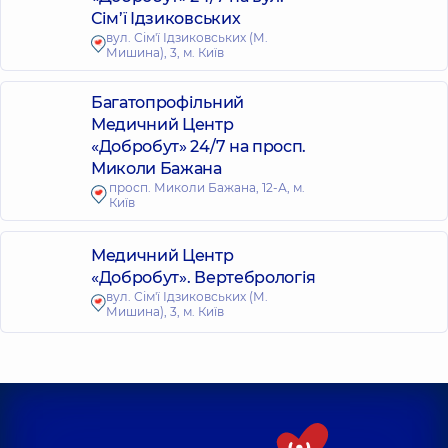
Сім’ї Ідзиковських
вул. Сім'ї Ідзиковських (М.
Мишина), 3, м. Київ
Багатопрофільний
Медичний Центр
«Добробут» 24/7 на просп.
Миколи Бажана
просп. Миколи Бажана, 12-А, м.
Київ
Медичний Центр
«Добробут». Вертебрологія
вул. Сім'ї Ідзиковських (М.
Мишина), 3, м. Київ