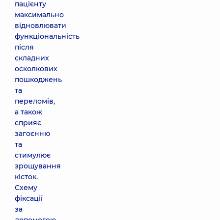
пацієнту
максимально
відновлювати
функціональність
після
складних
осколкових
пошкоджень
та
переломів,
а також
сприяє
загоєнню
та
стимулює
зрощування
кісток.
Схему
фіксації
за