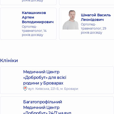
років досвіду
Калашников
Шмагой Василь
Артем
Леонідович
Володимирович
Ортопед-
Ортопед-
травматолог,
29
травматолог,
14
років досвіду
років досвіду
Клініки
Медичний Центр
«Добробут» для всієї
родини у Броварах
вул. Київська, 221-Б, м. Бровари
Багатопрофільний
Медичний Центр
«Добробут» 24/7 на вул.