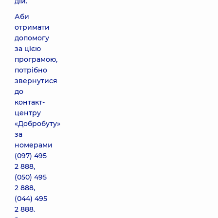
дій.
Аби
отримати
допомогу
за цією
програмою,
потрібно
звернутися
до
контакт-
центру
«Добробуту»
за
номерами
(097) 495
2 888
,
(050) 495
2 888
,
(044) 495
2 888
.