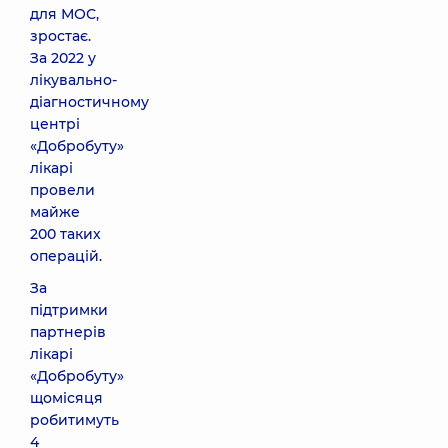
для МОС,
зростає.
За 2022 у
лікувально-
діагностичному
центрі
«Добробуту»
лікарі
провели
майже
200 таких
операцій.
За
підтримки
партнерів
лікарі
«Добробуту»
щомісяця
робитимуть
4