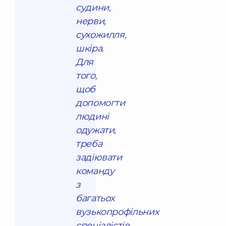
судини,
нерви,
сухожилля,
шкіра.
Для
того,
щоб
допомогти
людині
одужати,
треба
задіювати
команду
з
багатьох
вузькопрофільних
спеціалістів.