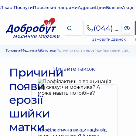
Лікарі
Послуги
Профільні напрями
Адреси
Ціни
Більше
Акції
(044) 495-2-888
Замовити дзвінок
Головна
Медична бібліотека
Причини появи ерозії шийки матки у жінок, що не народжували, симптоми і лікування
Причини
Читайте також:
появи
ерозії
шийки
матки
Профілактична вакцинація від
сказу: чи можлива? А може