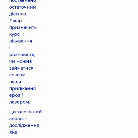
поставлено
остаточний
діагноз.
Лікар
призначить
курс
лікування
і
розповість,
чи можна
займатися
сексом
після
припікання
ерозії
лазером.
Цитологічний
аналіз –
дослідження,
яке