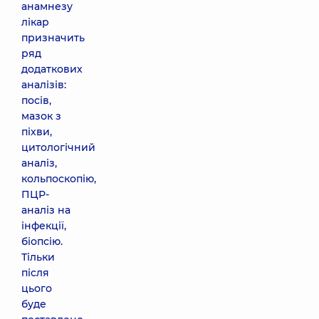
анамнезу
лікар
призначить
ряд
додаткових
аналізів:
посів,
мазок з
піхви,
цитологічний
аналіз,
кольпоскопію,
ПЦР-
аналіз на
інфекції,
біопсію.
Тільки
після
цього
буде