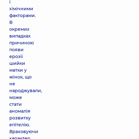
і
хімічними
факторами.
В
окремих
випадках
причиною
появи
ерозії
шийки
матки у
жінок, що
не
народжували,
може
стати
аномалія
розвитку
епітелію.
Враховуючи
характер