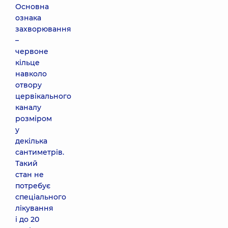
Основна
ознака
захворювання
–
червоне
кільце
навколо
отвору
цервікального
каналу
розміром
у
декілька
сантиметрів.
Такий
стан не
потребує
спеціального
лікування
і до 20