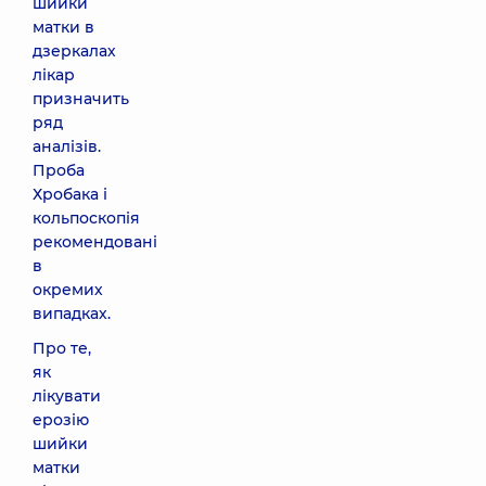
шийки
матки в
дзеркалах
лікар
призначить
ряд
аналізів.
Проба
Хробака і
кольпоскопія
рекомендовані
в
окремих
випадках.
Про те,
як
лікувати
ерозію
шийки
матки