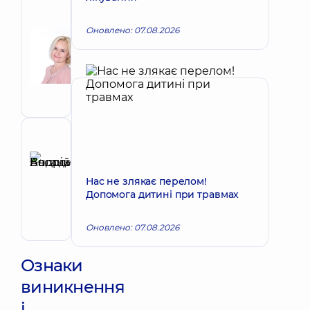
Автор
Оновлено: 07.08.2026
Корх
Наталія
Запис до лікаря
Вікторівна
Акушер-
гінеколог;
Лікар
з
ультразвукової
Рецензент
діагностики
Басацький
Андрій
Запис до лікаря
Нас не злякає перелом!
Володимирович
Допомога дитині при травмах
Хірург
ендоваскулярний
Оновлено: 07.08.2026
Ознаки
виникнення
і