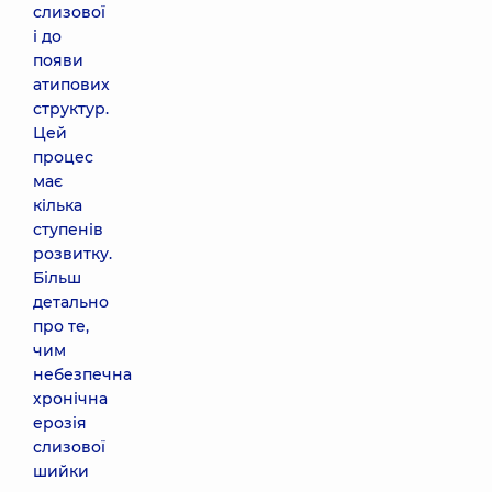
слизової
і до
появи
атипових
структур.
Цей
процес
має
кілька
ступенів
розвитку.
Більш
детально
про те,
чим
небезпечна
хронічна
ерозія
слизової
шийки