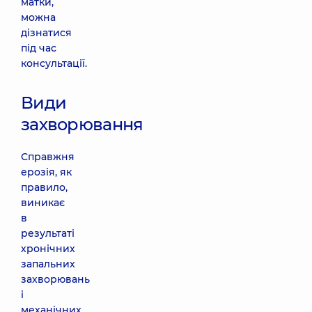
матки,
можна
дізнатися
під час
консультації.
Види
захворювання
Справжня
ерозія, як
правило,
виникає
в
результаті
хронічних
запальних
захворювань
і
механічних