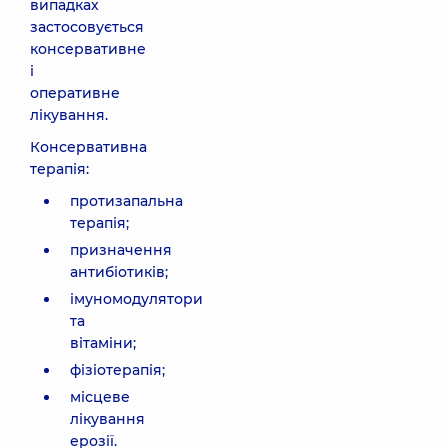
випадках
застосовується
консервативне
і
оперативне
лікування.
Консервативна
терапія:
протизапальна
терапія;
призначення
антибіотиків;
імуномодулятори
та
вітаміни;
фізіотерапія;
місцеве
лікування
ерозії.