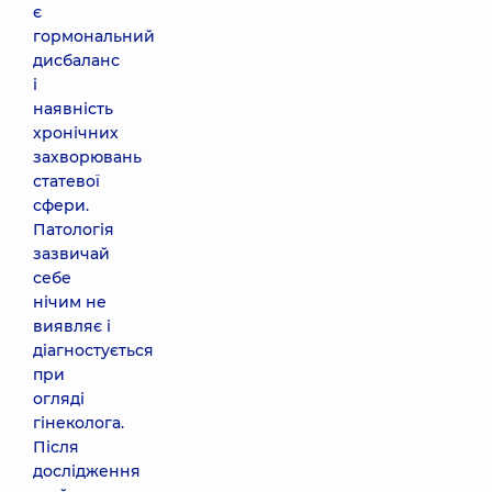
є
гормональний
дисбаланс
і
наявність
хронічних
захворювань
статевої
сфери.
Патологія
зазвичай
себе
нічим не
виявляє і
діагностується
при
огляді
гінеколога.
Після
дослідження