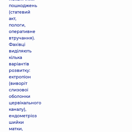
пошкоджень
(статевий
акт,
пологи,
оперативне
втручання).
Фахівці
виділяють
кілька
варіантів
розвитку:
ектропіон
(виворіт
слизової
оболонки
цервікального
каналу),
ендометріоз
шийки
матки,