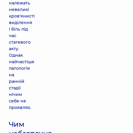
належать
невеликі
кров'янисті
виділення
і біль під
час
статевого
акту.
Однак
найчастіше
патологія
на
ранній
стадії
нічим
себе не
проявляє.
Чим