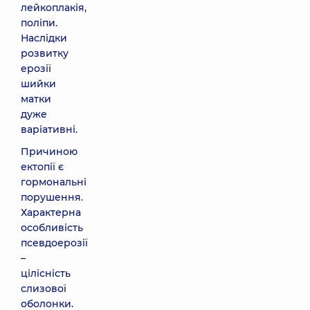
лейкоплакія,
поліпи.
Наслідки
розвитку
ерозії
шийки
матки
дуже
варіативні.
Причиною
ектопії є
гормональні
порушення.
Характерна
особливість
псевдоерозії
–
цілісність
слизової
оболонки.