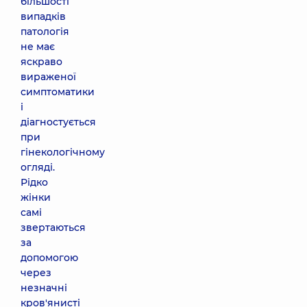
більшості
випадків
патологія
не має
яскраво
вираженої
симптоматики
і
діагностується
при
гінекологічному
огляді.
Рідко
жінки
самі
звертаються
за
допомогою
через
незначні
кров'янисті