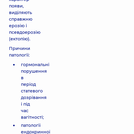
появи,
виділяють
справжню
ерозію і
псевдоерозію
(ектопію).
Причини
патології:
гормональні
порушення
в
період
статевого
дозрівання
і під
час
вагітності;
патології
ендокринної