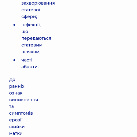
захворювання
статевої
сфери;
інфекції,
що
передаються
статевим
шляхом;
часті
аборти.
До
ранніх
ознак
виникнення
та
симптомів
ерозії
шийки
матки