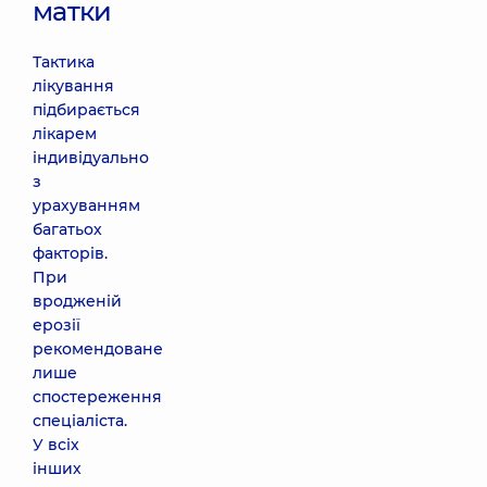
матки
Тактика
лікування
підбирається
лікарем
індивідуально
з
урахуванням
багатьох
факторів.
При
вродженій
ерозії
рекомендоване
лише
спостереження
спеціаліста.
У всіх
інших