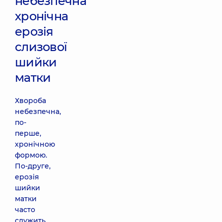
небезпечна
хронічна
ерозія
слизової
шийки
матки
Хвороба
небезпечна,
по-
перше,
хронічною
формою.
По-друге,
ерозія
шийки
матки
часто
служить