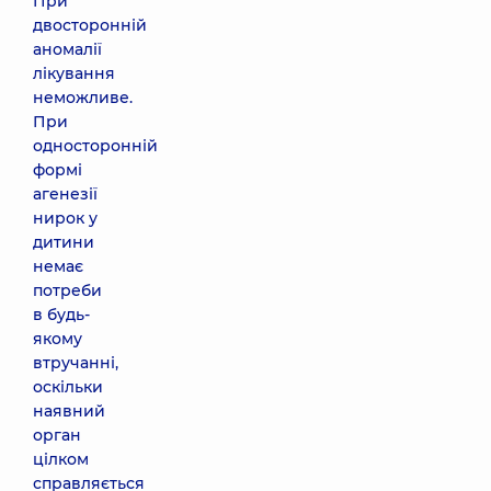
При
двосторонній
аномалії
лікування
неможливе.
При
односторонній
формі
агенезії
нирок у
дитини
немає
потреби
в будь-
якому
втручанні,
оскільки
наявний
орган
цілком
справляється