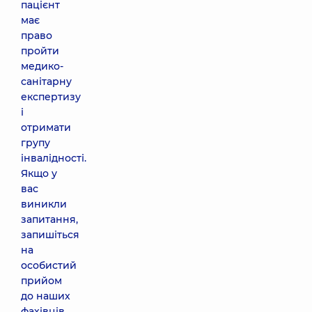
пацієнт
має
право
пройти
медико-
санітарну
експертизу
і
отримати
групу
інвалідності.
Якщо у
вас
виникли
запитання,
запишіться
на
особистий
прийом
до наших
фахівців.