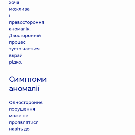
хоча
можлива
і
правостороння
аномалія.
Двосторонній
процес
зустрічається
вкрай
рідко.
Симптоми
аномалії
Одностороннє
порушення
може не
проявлятися
навіть до