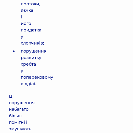
протоки,
яєчка
і
його
придатка
у
хлопчиків;
порушення
розвитку
хребта
у
поперековому
відділі.
Ці
порушення
набагато
більш
помітні і
змушують