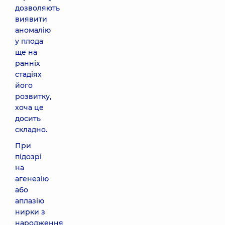
дозволяють
виявити
аномалію
у плода
ще на
ранніх
стадіях
його
розвитку,
хоча це
досить
складно.
При
підозрі
на
агенезію
або
аплазію
нирки з
народження