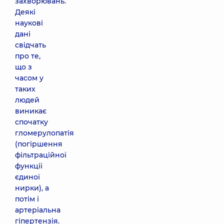
захворювань.
Деякі
наукові
дані
свідчать
про те,
що з
часом у
таких
людей
виникає
спочатку
гломерулопатія
(погіршення
фільтраційної
функції
єдиної
нирки), а
потім і
артеріальна
гіпертензія.