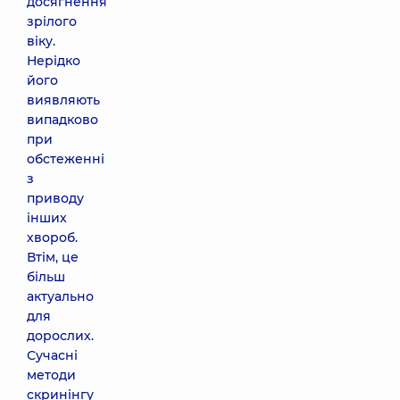
досягнення
зрілого
віку.
Нерідко
його
виявляють
випадково
при
обстеженні
з
приводу
інших
хвороб.
Втім, це
більш
актуально
для
дорослих.
Сучасні
методи
скринінгу