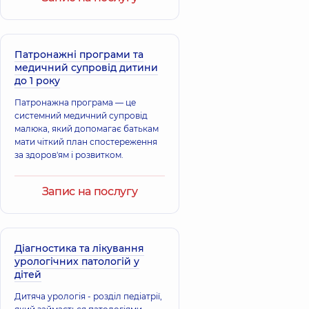
Загороднюк
Анна
Бухаріна
Володимирівна
Євгенія
Патронажні програми та
Терапевт; Лікар
Миколаївна
медичний супровід дитини
загальної практики
Педіатр; Психіатр,
до 1 року
- сімейний лікар;
25 років досвіду
Педіатр,
18 років
Патронажна програма — це
досвіду
системний медичний супровід
малюка, який допомагає батькам
Малахова Аліна
Осадча Аліна
мати чіткий план спостереження
Сергіївна
Володимирівна
за здоров'ям і розвитком.
Акушер-гінеколог;
Акушер-гінеколог;
Лікар з
Лікар з
ультразвукової
ультразвукової
Запис на послугу
діагностики,
14
діагностики,
13
років досвіду
років досвіду
Кліманська
Діагностика та лікування
Головня Наталія
Наталія
урологічних патологій у
Іванівна
Олександрівна
дітей
Педіатр;
Акушер-гінеколог;
Ендокринолог
Лікар з
Дитяча урологія - розділ педіатрії,
дитячий,
14 років
ультразвукової