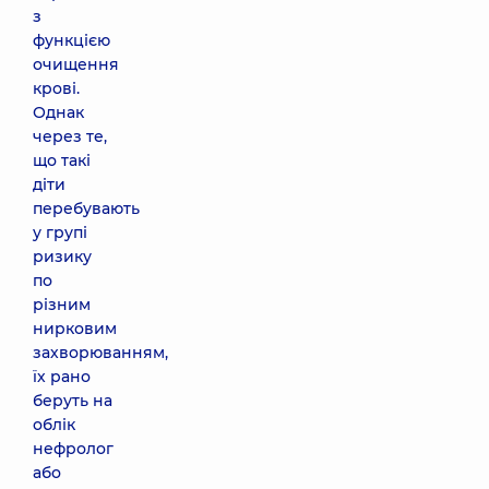
з
функцією
очищення
крові.
Однак
через те,
що такі
діти
перебувають
у групі
ризику
по
різним
нирковим
захворюванням,
їх рано
беруть на
облік
нефролог
або