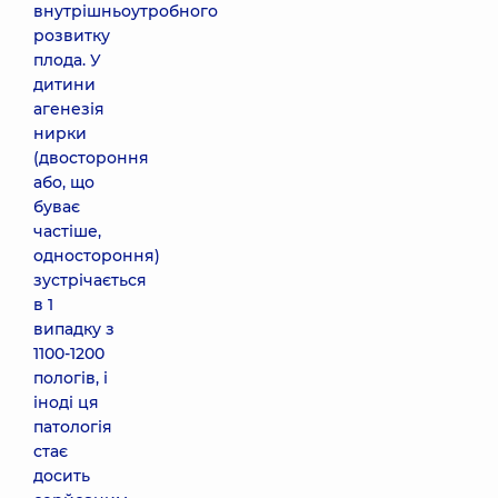
внутрішньоутробного
розвитку
плода. У
дитини
агенезія
нирки
(двостороння
або, що
буває
частіше,
одностороння)
зустрічається
в 1
випадку з
1100-1200
пологів, і
іноді ця
патологія
стає
досить