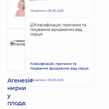
Наталія
Запис до лікаря
Вікторівна
Оновлено: 06.08.2026
Акушер-
гінеколог;
Лікар
з
ультразвукової
Рецензент
діагностики
Красій
Леся
Запис до лікаря
Віталіївна
Акушер-
Класифікація, причини та
гінеколог;
лікування вроджених вад серця
Лікар
з
ультразвукової
Агенезія
Оновлено: 05.08.2026
діагностики
нирки
у
плода: