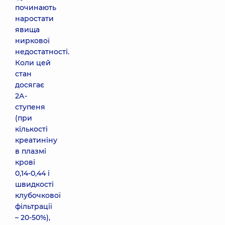
починають
наростати
явища
ниркової
недостатності.
Коли цей
стан
досягає
2А-
ступеня
(при
кількості
креатиніну
в плазмі
крові
0,14-0,44 і
швидкості
клубочкової
фільтрації
– 20-50%),