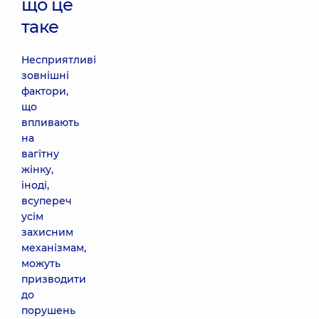
що це
таке
Несприятливі
зовнішні
фактори,
що
впливають
на
вагітну
жінку,
іноді,
всупереч
усім
захисним
механізмам,
можуть
призводити
до
порушень