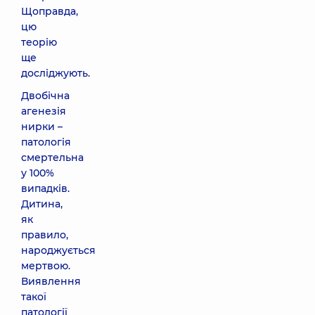
Щоправда,
цю
теорію
ще
досліджують.
Двобічна
агенезія
нирки –
патологія
смертельна
у 100%
випадків.
Дитина,
як
правило,
народжується
мертвою.
Виявлення
такої
патології