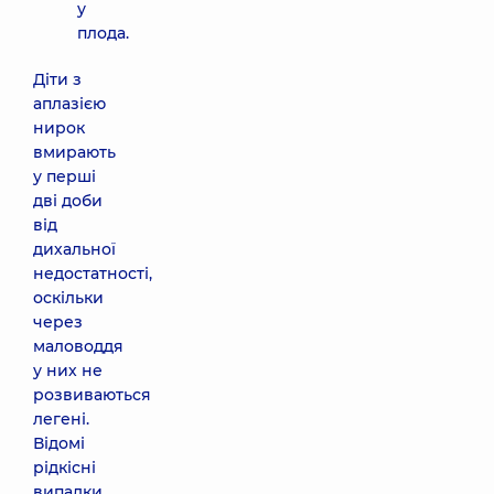
у
плода.
Діти з
аплазією
нирок
вмирають
у перші
дві доби
від
дихальної
недостатності,
оскільки
через
маловоддя
у них не
розвиваються
легені.
Відомі
рідкісні
випадки