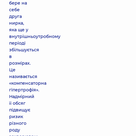
бере на
себе
друга
нирка,
яка ще у
внутрішньоутробному
періоді
збільшується
в
розмірах.
Це
називається
«компенсаторна
гіпертрофія».
Надмірний
її обсяг
підвищує
ризик
різного
роду