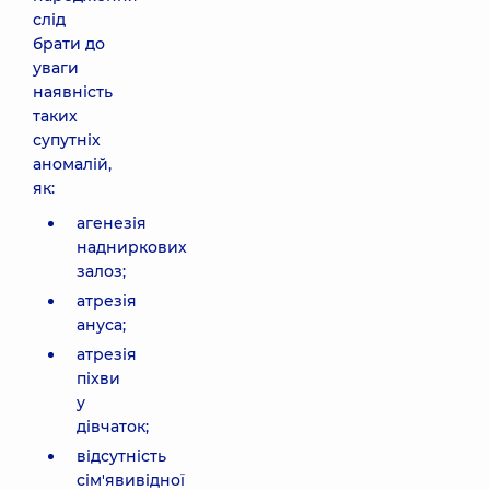
слід
брати до
уваги
наявність
таких
супутніх
аномалій,
як:
агенезія
надниркових
залоз;
атрезія
ануса;
атрезія
піхви
у
дівчаток;
відсутність
сім'явивідної