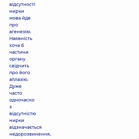
відсутності
нирки
мова йде
про
агенезію.
Наявність
хоча б
частини
органу
свідчить
про його
аплазію.
Дуже
часто
одночасно
з
відсутністю
нирки
відзначається
недорозвинення,