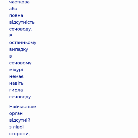
часткова
або
повна
відсутність
сечоводу.
В
останньому
випадку
в
сечовому
міхурі
немає
навіть
гирла
сечоводу.
Найчастіше
орган
відсутній
з лівої
сторони,