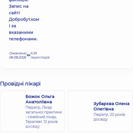
Запис на
сайті
Добробут.ком
і за
вказаними
телефонами.
Оновлено:
9.3К
06.08.2026
переглядів
Провідні лікарі
Божок Ольга
Анатоліївна
Зубарєва Олена
Педіатр; Лікар
Олегівна
загальної практики
Педіатр,
20 років
- сімейний лікар;
досвіду
Терапевт,
12 років
досвіду