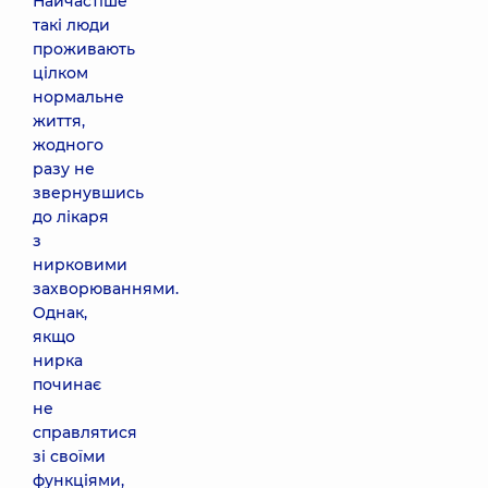
Найчастіше
такі люди
проживають
цілком
нормальне
життя,
жодного
разу не
звернувшись
до лікаря
з
нирковими
захворюваннями.
Однак,
якщо
нирка
починає
не
справлятися
зі своїми
функціями,