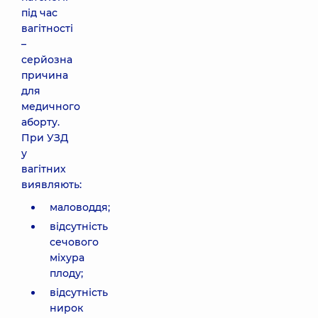
під час
вагітності
–
серйозна
причина
для
медичного
аборту.
При УЗД
у
вагітних
виявляють:
маловоддя;
відсутність
сечового
міхура
плоду;
відсутність
нирок