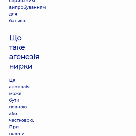
серйозним
випробуванням
для
батьків.
Що
таке
агенезія
нирки
Ця
аномалія
може
бути
повною
або
частковою.
При
повній