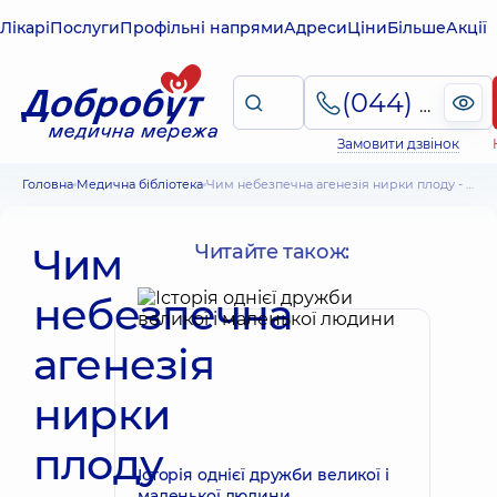
Лікарі
Послуги
Профільні напрями
Адреси
Ціни
Більше
Акції
(044) 495-2-888
Замовити дзвінок
Головна
Медична бібліотека
Чим небезпечна агенезія нирки плоду - що кажуть лікарі
Чим
Читайте також:
небезпечна
агенезія
нирки
плоду
Історія однієї дружби великої і
маленької людини