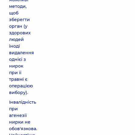
методи,
щоб
зберегти
орган (у
здорових
людей
іноді
видалення
однієї з
нирок
при її
травмі є
операцією
вибору).
Інвалідність
при
агенезії
нирки не
обов'язкова.