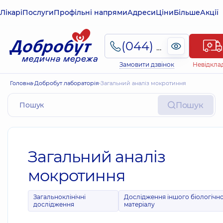
Лікарі
Послуги
Профільні напрями
Адреси
Ціни
Більше
Акції
(044) 495-2-888
Замовити дзвінок
Невідкла
Головна
Добробут лабораторія
Загальний аналіз мокротиння
Пошук
Загальний аналіз
мокротиння
Загальноклінічні
Дослідження іншого біологічн
дослідження
матеріалу