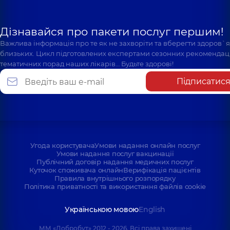
Дізнавайся про пакети послуг першим!
Важлива інформація про те як не захворіти та вберегти здоров`
близьких. Цикл підготовлених експертами сезонних рекомендаці
тематичних порад наших лікарів… Будьте здорові!
Підписатис
Угода користувача
Умови надання онлайн послуг
Умови надання послуг вакцинації
Публічний договір надання медичних послуг
Куточок споживача онлайн
Верифікація пацієнтів
Правила внутрішнього розпорядку
Політика приватності та використання файлів cookie
Українською мовою
English
ММ «Добробут» 2012 - 2026. Всі права захищені