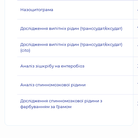
Назоцитограма
Дослідження випітніх рідин (транссудат/єксудат)
Дослідження випітніх рідин (транссудат/єксудат)
(cito)
Аналіз зішкрібу на ентеробіоз
Аналіз спинномозкової рідини
Дослідження спинномозкової рідини з
фарбуванням за Грамом