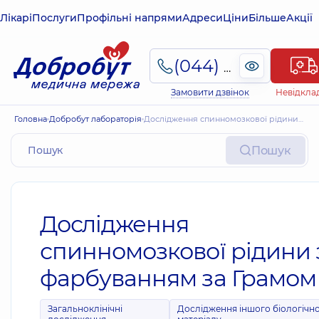
Лікарі
Послуги
Профільні напрями
Адреси
Ціни
Більше
Акції
(044) 495-2-888
Замовити дзвінок
Невідкла
Головна
Добробут лабораторія
Дослідження спинномозкової рідини з фарбуванням за Грамом
Пошук
Дослідження
спинномозкової рідини 
фарбуванням за Грамом
Загальноклінічні
Дослідження іншого біологічн