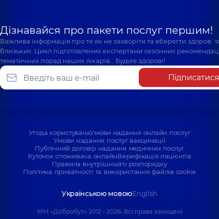
Дізнавайся про пакети послуг першим!
Важлива інформація про те як не захворіти та вберегти здоров`
близьких. Цикл підготовлених експертами сезонних рекомендаці
тематичних порад наших лікарів… Будьте здорові!
Підписатис
Угода користувача
Умови надання онлайн послуг
Умови надання послуг вакцинації
Публічний договір надання медичних послуг
Куточок споживача онлайн
Верифікація пацієнтів
Правила внутрішнього розпорядку
Політика приватності та використання файлів cookie
Українською мовою
English
ММ «Добробут» 2012 - 2026. Всі права захищені