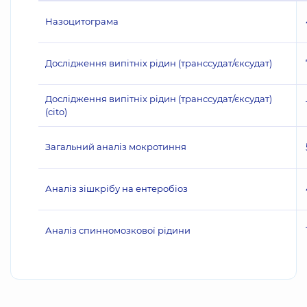
Назоцитограма
Дослідження випітніх рідин (транссудат/єксудат)
Дослідження випітніх рідин (транссудат/єксудат)
(cito)
Загальний аналіз мокротиння
Аналіз зішкрібу на ентеробіоз
Аналіз спинномозкової рідини