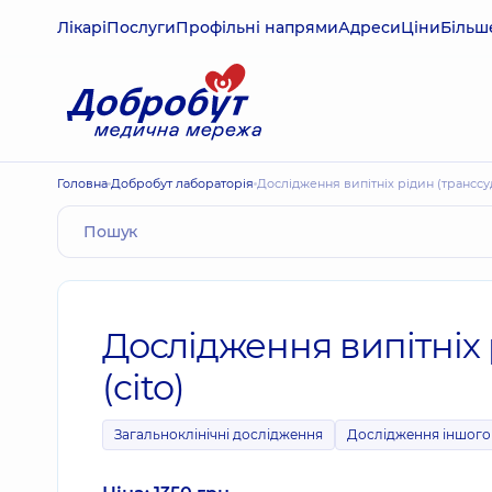
Лікарі
Послуги
Профільні напрями
Адреси
Ціни
Більш
Головна
Добробут лабораторія
Дослідження випітніх рідин (транссуд
Дослідження випітніх 
(cito)
Загальноклінічні дослідження
Дослідження іншого 