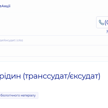
е
Акції
З
ат/єксудат) (cito)
рідин (транссудат/єксудат)
біологічного матеріалу