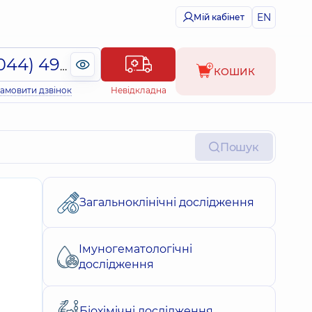
EN
Мій кабінет
(044) 495-2-888
КОШИК
амовити дзвінок
Невідкладна
Пошук
Загальноклінічні дослідження
Імуногематологічні
дослідження
Біохімічні дослідження