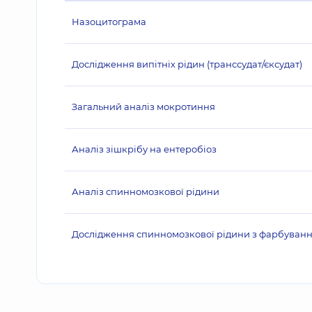
Назоцитограма
Дослідження випітніх рідин (транссудат/єксудат)
Загальний аналіз мокротиння
Аналіз зішкрібу на ентеробіоз
Аналіз спинномозкової рідини
Дослідження спинномозкової рідини з фарбуванн