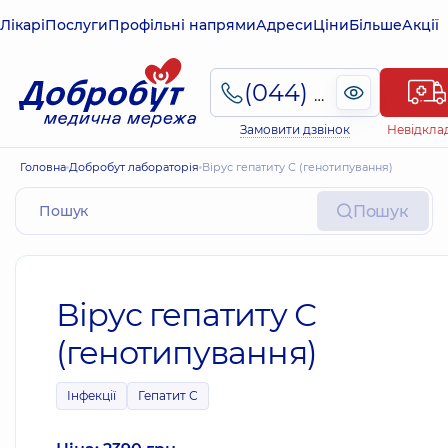
Лікарі
Послуги
Профільні напрями
Адреси
Ціни
Більше
Акції
(044) 495-2-888
Замовити дзвінок
Невідкла
Головна
Добробут лабораторія
Вірус гепатиту С (генотипування)
Пошук
Вірус гепатиту С
(генотипування)
Інфекції
Гепатит С