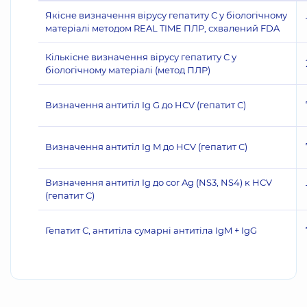
Якісне визначення вірусу гепатиту С у біологічному
матеріалі методом REAL TIME ПЛР, схвалений FDA
Кількісне визначення вірусу гепатиту С у
біологічному матеріалі (метод ПЛР)
Визначення антитіл Ig G до HCV (гепатит С)
Визначення антитіл Ig M до HCV (гепатит С)
Визначення антитіл Ig до cor Ag (NS3, NS4) к HCV
(гепатит С)
Гепатит С, антитіла сумарні антитіла IgM + IgG