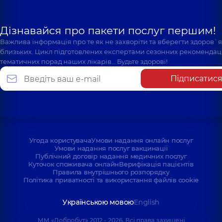
Дізнавайся про пакети послуг першим!
Важлива інформація про те як не захворіти та вберегти здоров`
близьких. Цикл підготовлених експертами сезонних рекомендаці
тематичних порад наших лікарів… Будьте здорові!
Підписатис
Угода користувача
Умови надання онлайн послуг
Умови надання послуг вакцинації
Публічний договір надання медичних послуг
Куточок споживача онлайн
Верифікація пацієнтів
Правила внутрішнього розпорядку
Політика приватності та використання файлів cookie
Українською мовою
English
ММ «Добробут» 2012 - 2026. Всі права захищені