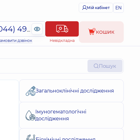
EN
Мій кабінет
(044) 495-2-888
КОШИК
амовити дзвінок
Невідкладна
Пошук
Загальноклінічні дослідження
Імуногематологічні
дослідження
Біохімічні дослідження