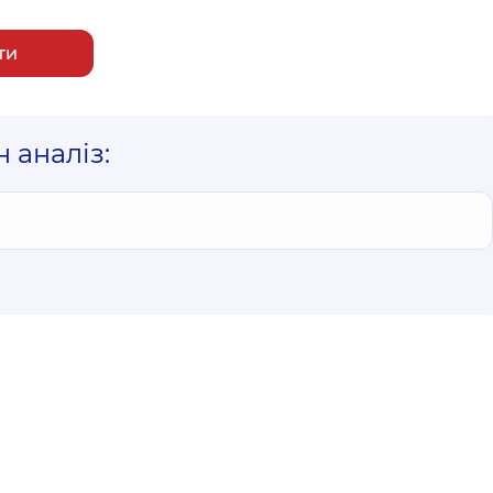
ти
 аналіз: