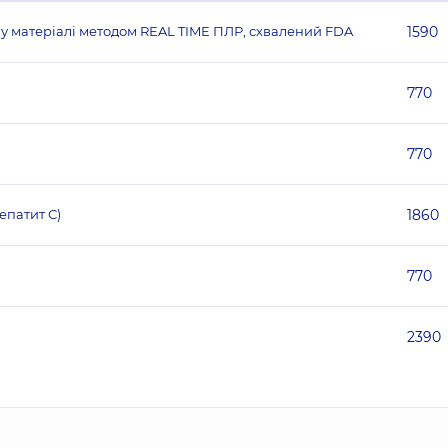
ому матеріалі методом REAL TIME ПЛР, схвалений FDA
1590
770
770
гепатит С)
1860
770
2390