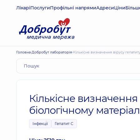
Лікарі
Послуги
Профільні напрями
Адреси
Ціни
Більш
Головна
Добробут лабораторія
Кількісне визначення вірусу гепатит
Кількісне визначення 
біологічному матеріал
Інфекції
Гепатит С