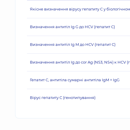
Якісне визначення вірусу гепатиту С у біологічн
Визначення антитіл Ig G до HCV (гепатит С)
Визначення антитіл Ig M до HCV (гепатит С)
Визначення антитіл Ig до cor Ag (NS3, NS4) к HCV (
Гепатит С, антитіла сумарні антитіла IgM + IgG
Вірус гепатиту С (генотипування)