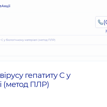
е
Акції
З
у С у біологічному матеріалі (метод ПЛР)
вірусу гепатиту С у
і (метод ПЛР)