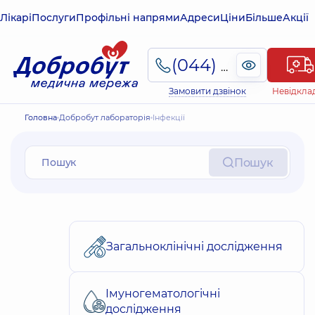
Лікарі
Послуги
Профільні напрями
Адреси
Ціни
Більше
Акції
(044) 495-2-888
Замовити дзвінок
Невідкла
Головна
Добробут лабораторія
Інфекції
Пошук
Загальноклінічні дослідження
Імуногематологічні
дослідження