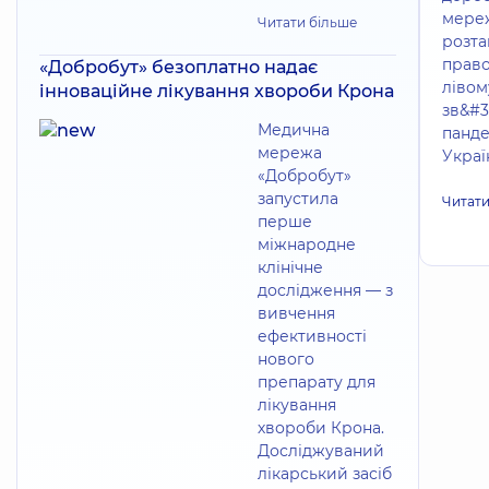
мереж
Читати більше
розта
право
«Добробут» безоплатно надає
лівом
інноваційне лікування хвороби Крона
зв&#3
Медична
панде
мережа
Україн
«Добробут»
запустила
Читати
перше
міжнародне
клінічне
дослідження — з
вивчення
ефективності
нового
препарату для
лікування
хвороби Крона.
Досліджуваний
лікарський засіб