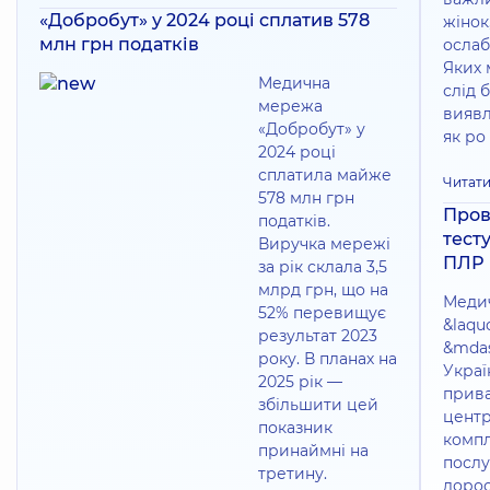
«Добробут» у 2024 році сплатив 578
жінок,
млн грн податків
ослаб
Яких 
Медична
слід б
мережа
виявл
«Добробут» у
як ро
2024 році
сплатила майже
Читати
578 млн грн
Пров
податків.
тест
Виручка мережі
ПЛР
за рік склала 3,5
млрд грн, що на
Меди
52% перевищує
&laqu
результат 2023
&mdas
року. В планах на
Украї
2025 рік —
прив
збільшити цей
центр
показник
комп
принаймні на
послу
третину.
дорос