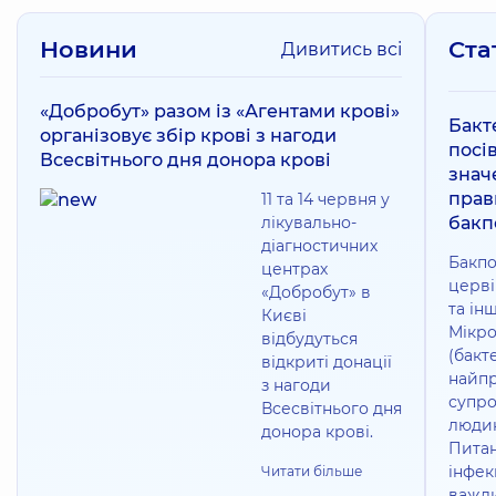
Новини
Ста
Дивитись всі
«Добробут» разом із «Агентами крові»
Бакт
організовує збір крові з нагоди
посів
Всесвітнього дня донора крові
знач
прав
11 та 14 червня у
лікувально-
бакп
діагностичних
Бакпо
центрах
церві
«Добробут» в
та ін
Києві
Мікро
відбудуться
(бакте
відкриті донації
найпр
з нагоди
супр
Всесвітнього дня
людин
донора крові.
Питан
інфек
Читати більше
важли