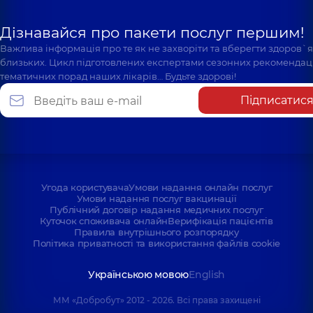
Дізнавайся про пакети послуг першим!
Важлива інформація про те як не захворіти та вберегти здоров`
близьких. Цикл підготовлених експертами сезонних рекомендаці
тематичних порад наших лікарів… Будьте здорові!
Підписатис
Угода користувача
Умови надання онлайн послуг
Умови надання послуг вакцинації
Публічний договір надання медичних послуг
Куточок споживача онлайн
Верифікація пацієнтів
Правила внутрішнього розпорядку
Політика приватності та використання файлів cookie
Українською мовою
English
ММ «Добробут» 2012 - 2026. Всі права захищені