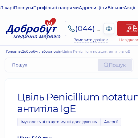
Лікарі
Послуги
Профільні напрями
Адреси
Ціни
Більше
Акції
(044) 495-2-888
Замовити дзвінок
Невідкла
Головна
Добробут лабораторія
Цвіль Penicillium notatum, антитіла IgE
Пошук
Цвіль Penicillium notatu
антитіла IgE
Імунологічні та аутоімунні дослідження
Алергії