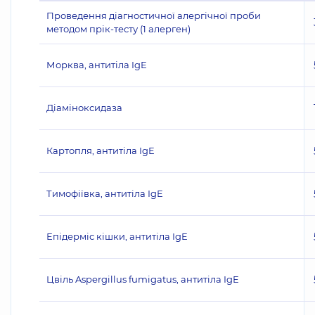
Проведення діагностичної алергічної проби
методом прік-тесту (1 алерген)
Морква, антитіла IgE
Діаміноксидаза
Картопля, антитіла IgE
Тимофіївка, антитіла IgE
Епідерміс кішки, антитіла IgE
Цвіль Aspergillus fumigatus, антитіла IgE