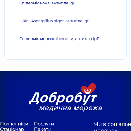
Епідерміс коня, антитіла IgE
Цвіль Aspergillus niger, антитіла IgE
Епідерміс морської свинки, антитіла IgE
Поліклініки
Послуги
Ми в соціаль
Стаціонар
Пакети
мережах: