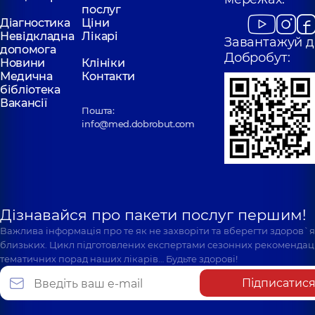
послуг
Діагностика
Ціни
Невідкладна
Лікарі
Завантажуй д
допомога
Добробут:
Новини
Клініки
Медична
Контакти
бібліотека
Вакансії
Пошта:
info@med.dobrobut.com
Дізнавайся про пакети послуг першим!
Важлива інформація про те як не захворіти та вберегти здоров`
близьких. Цикл підготовлених експертами сезонних рекомендаці
тематичних порад наших лікарів… Будьте здорові!
Підписатис