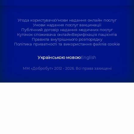
Угода користувача
Умови надання онлайн послуг
Умови надання послуг вакцинації
Публічний договір надання медичних послуг
Куточок споживача онлайн
Верифікація пацієнтів
Правила внутрішнього розпорядку
Політика приватності та використання файлів cookie
Українською мовою
English
ММ «Добробут» 2012 - 2026. Всі права захищені