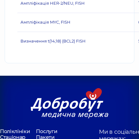
Ампліфікація HER‐2/NEU, FISH
Ампліфікація MYC, FISH
Визначення t(14;18) (BCL2) FISH
Поліклініки
Послуги
Ми в соціаль
Стаціонар
Пакети
мережах: