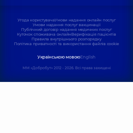
Угода користувача
Умови надання онлайн послуг
Умови надання послуг вакцинації
Публічний договір надання медичних послуг
Куточок споживача онлайн
Верифікація пацієнтів
Правила внутрішнього розпорядку
Політика приватності та використання файлів cookie
Українською мовою
English
ММ «Добробут» 2012 - 2026. Всі права захищені