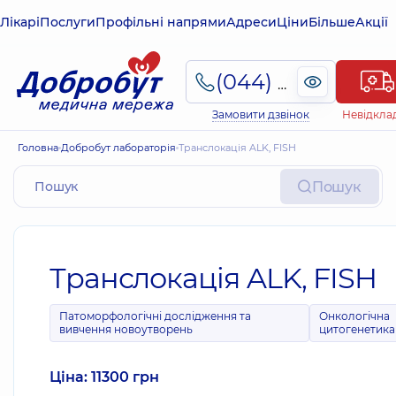
Лікарі
Послуги
Профільні напрями
Адреси
Ціни
Більше
Акції
(044) 495-2-888
Замовити дзвінок
Невідкла
Головна
Добробут лабораторія
Транслокація ALK, FISH
Пошук
Транслокація ALK, FISH
Патоморфологічні дослідження та
Онкологічна
вивчення новоутворень
цитогенетика
Ціна: 11300 грн