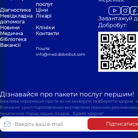
послуг
Діагностика
Ціни
Невідкладна
Лікарі
Завантажуй д
допомога
Добробут:
Новини
Клініки
Медична
Контакти
бібліотека
Вакансії
Пошта:
info@med.dobrobut.com
Дізнавайся про пакети послуг першим!
Важлива інформація про те як не захворіти та вберегти здоров`
близьких. Цикл підготовлених експертами сезонних рекомендаці
тематичних порад наших лікарів… Будьте здорові!
Підписатис