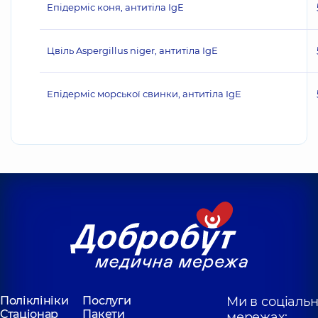
Епідерміс коня, антитіла IgE
Цвіль Aspergillus niger, антитіла IgE
Епідерміс морської свинки, антитіла IgE
Поліклініки
Послуги
Ми в соціаль
Стаціонар
Пакети
мережах: