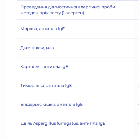
Проведення діагностичної алергічної проби
методом прік-тесту (1 алерген)
Морква, антитіла IgE
Діаміноксидаза
Картопля, антитіла IgE
Тимофіївка, антитіла IgE
Епідерміс кішки, антитіла IgE
Цвіль Aspergillus fumigatus, антитіла IgE