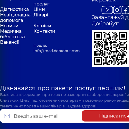
послуг
Діагностика
Ціни
Невідкладна
Лікарі
Завантажуй д
допомога
Добробут:
Новини
Клініки
Медична
Контакти
бібліотека
Вакансії
Пошта:
info@med.dobrobut.com
Дізнавайся про пакети послуг першим!
Важлива інформація про те як не захворіти та вберегти здоров`
близьких. Цикл підготовлених експертами сезонних рекомендаці
тематичних порад наших лікарів… Будьте здорові!
Підписатис