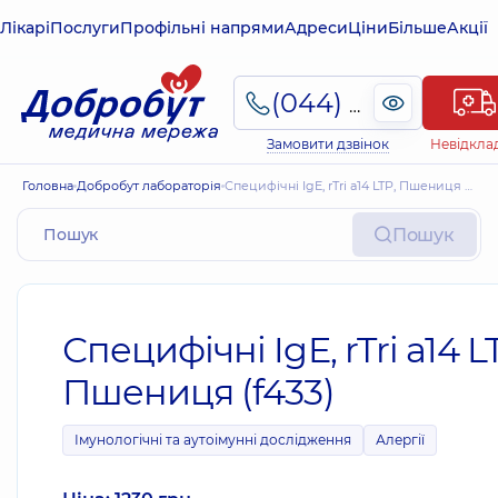
Лікарі
Послуги
Профільні напрями
Адреси
Ціни
Більше
Акції
(044) 495-2-888
Замовити дзвінок
Невідкла
Головна
Добробут лабораторія
Специфічні IgE, rTri a14 LTP, Пшениця (f433)
Пошук
Специфічні IgE, rTri a14 L
Пшениця (f433)
Імунологічні та аутоімунні дослідження
Алергії