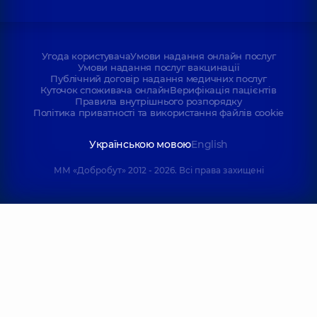
Угода користувача
Умови надання онлайн послуг
Умови надання послуг вакцинації
Публічний договір надання медичних послуг
Куточок споживача онлайн
Верифікація пацієнтів
Правила внутрішнього розпорядку
Політика приватності та використання файлів cookie
Українською мовою
English
ММ «Добробут» 2012 - 2026. Всі права захищені