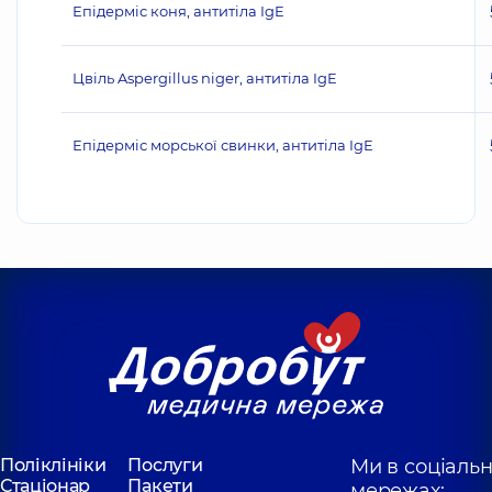
Епідерміс коня, антитіла IgE
Цвіль Aspergillus niger, антитіла IgE
Епідерміс морської свинки, антитіла IgE
Поліклініки
Послуги
Ми в соціаль
Стаціонар
Пакети
мережах: