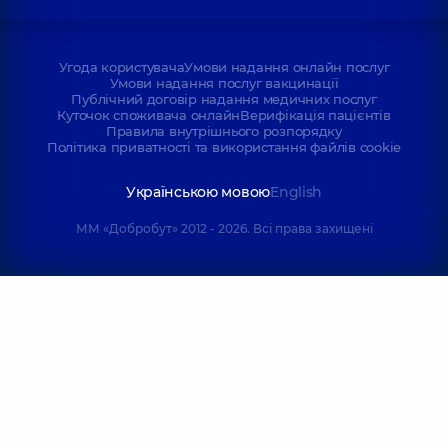
Угода користувача
Умови надання онлайн послуг
Умови надання послуг вакцинації
Публічний договір надання медичних послуг
Куточок споживача онлайн
Верифікація пацієнтів
Правила внутрішнього розпорядку
Політика приватності та використання файлів cookie
Українською мовою
English
ММ «Добробут» 2012 - 2026. Всі права захищені