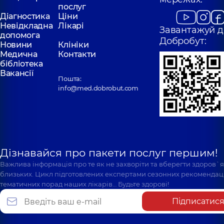
послуг
Діагностика
Ціни
Невідкладна
Лікарі
Завантажуй д
допомога
Добробут:
Новини
Клініки
Медична
Контакти
бібліотека
Вакансії
Пошта:
info@med.dobrobut.com
Дізнавайся про пакети послуг першим!
Важлива інформація про те як не захворіти та вберегти здоров`
близьких. Цикл підготовлених експертами сезонних рекомендаці
тематичних порад наших лікарів… Будьте здорові!
Підписатис