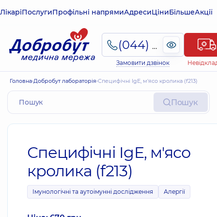
Лікарі
Послуги
Профільні напрями
Адреси
Ціни
Більше
Акції
(044) 495-2-888
Замовити дзвінок
Невідкла
Головна
Добробут лабораторія
Специфічні IgE, м'ясо кролика (f213)
Пошук
Специфічні IgE, м'ясо
кролика (f213)
Імунологічні та аутоімунні дослідження
Алергії