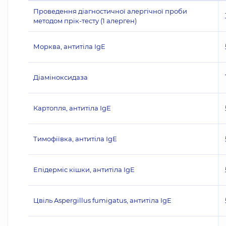
Проведення діагностичної алергічної проби
методом прік-тесту (1 алерген)
Морква, антитіла IgE
Діаміноксидаза
Картопля, антитіла IgE
Тимофіївка, антитіла IgE
Епідерміс кішки, антитіла IgE
Цвіль Aspergillus fumigatus, антитіла IgE