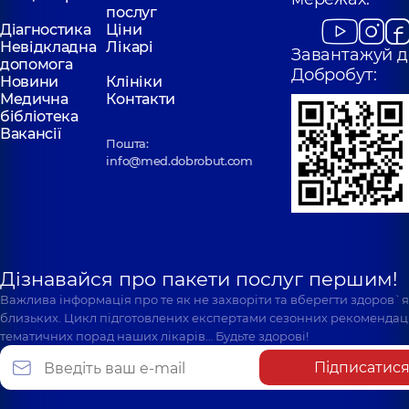
послуг
Діагностика
Ціни
Невідкладна
Лікарі
Завантажуй д
допомога
Добробут:
Новини
Клініки
Медична
Контакти
бібліотека
Вакансії
Пошта:
info@med.dobrobut.com
Дізнавайся про пакети послуг першим!
Важлива інформація про те як не захворіти та вберегти здоров`
близьких. Цикл підготовлених експертами сезонних рекомендаці
тематичних порад наших лікарів… Будьте здорові!
Підписатис