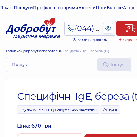
Лікарі
Послуги
Профільні напрями
Адреси
Ціни
Більше
Акції
(044) 495-2-888
Замовити дзвінок
Невідкла
Головна
Добробут лабораторія
Специфічні IgE, береза (t3)
Пошук
Специфічні IgE, береза (t
Імунологічні та аутоімунні дослідження
Алергії
Ціна: 670 грн