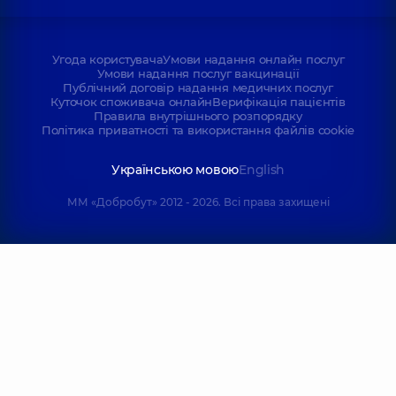
Угода користувача
Умови надання онлайн послуг
Умови надання послуг вакцинації
Публічний договір надання медичних послуг
Куточок споживача онлайн
Верифікація пацієнтів
Правила внутрішнього розпорядку
Політика приватності та використання файлів cookie
Українською мовою
English
ММ «Добробут» 2012 - 2026. Всі права захищені