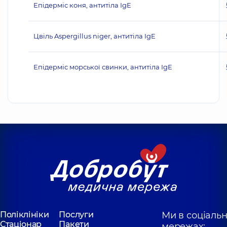
Епідерміс коня, антитіла IgE
Цвіль Aspergillus niger, антитіла IgE
Епідерміс морської свинки, антитіла IgE
Поліклініки
Послуги
Ми в соціаль
Стаціонар
Пакети
мережах: