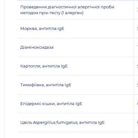
Проведення діагностичної алергічної проби
методом прік-тесту (1 алерген)
Морква, антитіла IgE
Діаміноксидаза
Картопля, антитіла IgE
Тимофіївка, антитіла IgE
Епідерміс кішки, антитіла IgE
Цвіль Aspergillus fumigatus, антитіла IgE