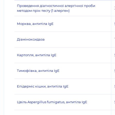
Проведення діагностичної алергічної проби
методом прік-тесту (1 алерген)
Морква, антитіла IgE
Діаміноксидаза
Картопля, антитіла IgE
Тимофіївка, антитіла IgE
Епідерміс кішки, антитіла IgE
Цвіль Aspergillus fumigatus, антитіла IgE