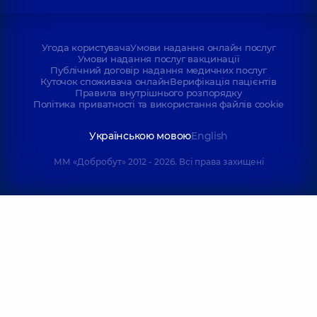
Угода користувача
Умови надання онлайн послуг
Умови надання послуг вакцинації
Публічний договір надання медичних послуг
Куточок споживача онлайн
Верифікація пацієнтів
Правила внутрішнього розпорядку
Політика приватності та використання файлів cookie
Українською мовою
English
ММ «Добробут» 2012 - 2026. Всі права захищені