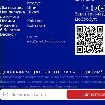
послуг
Діагностика
Ціни
Невідкладна
Лікарі
Завантажуй д
допомога
Добробут:
Новини
Клініки
Медична
Контакти
бібліотека
Вакансії
Пошта:
info@med.dobrobut.com
Дізнавайся про пакети послуг першим!
Важлива інформація про те як не захворіти та вберегти здоров`
близьких. Цикл підготовлених експертами сезонних рекомендаці
тематичних порад наших лікарів… Будьте здорові!
Підписатис