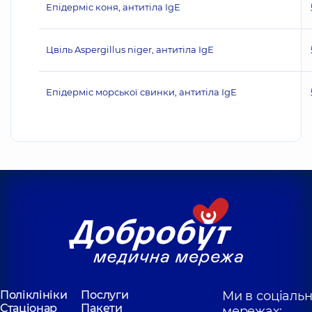
Епідерміс коня, антитіла IgE
Цвіль Aspergillus niger, антитіла IgE
Епідерміс морської свинки, антитіла IgE
Поліклініки
Послуги
Ми в соціаль
Стаціонар
Пакети
мережах: