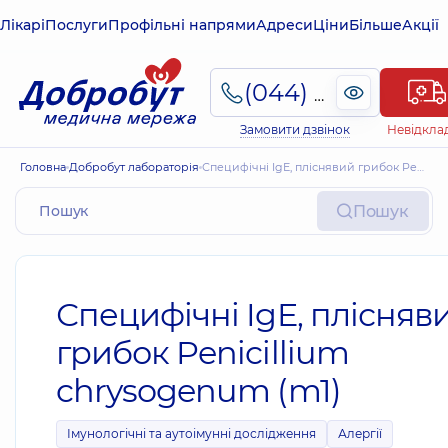
Лікарі
Послуги
Профільні напрями
Адреси
Ціни
Більше
Акції
(044) 495-2-888
Замовити дзвінок
Невідкла
Головна
Добробут лабораторія
Специфічні IgE, пліснявий грибок Penicillium chrysogenum (m1)
Пошук
Специфічні IgE, плісняв
грибок Penicillium
chrysogenum (m1)
Імунологічні та аутоімунні дослідження
Алергії