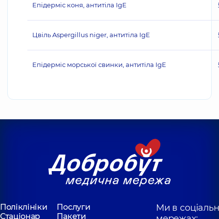
Епідерміс коня, антитіла IgE
Цвіль Aspergillus niger, антитіла IgE
Епідерміс морської свинки, антитіла IgE
Поліклініки
Послуги
Ми в соціаль
Стаціонар
Пакети
мережах: