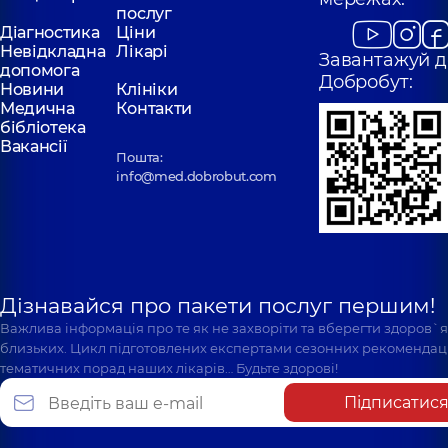
послуг
Діагностика
Ціни
Невідкладна
Лікарі
Завантажуй д
допомога
Добробут:
Новини
Клініки
Медична
Контакти
бібліотека
Вакансії
Пошта:
info@med.dobrobut.com
Дізнавайся про пакети послуг першим!
Важлива інформація про те як не захворіти та вберегти здоров`
близьких. Цикл підготовлених експертами сезонних рекомендаці
тематичних порад наших лікарів… Будьте здорові!
Підписатис