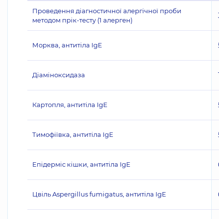
Проведення діагностичної алергічної проби
методом прік-тесту (1 алерген)
Морква, антитіла IgE
Діаміноксидаза
Картопля, антитіла IgE
Тимофіївка, антитіла IgE
Епідерміс кішки, антитіла IgE
Цвіль Aspergillus fumigatus, антитіла IgE