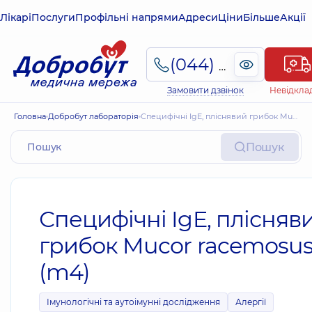
Лікарі
Послуги
Профільні напрями
Адреси
Ціни
Більше
Акції
(044) 495-2-888
Замовити дзвінок
Невідкла
Головна
Добробут лабораторія
Специфічні IgE, пліснявий грибок Mucor racemosus (m4)
Пошук
Специфічні IgE, плісняв
грибок Mucor racemosu
(m4)
Імунологічні та аутоімунні дослідження
Алергії