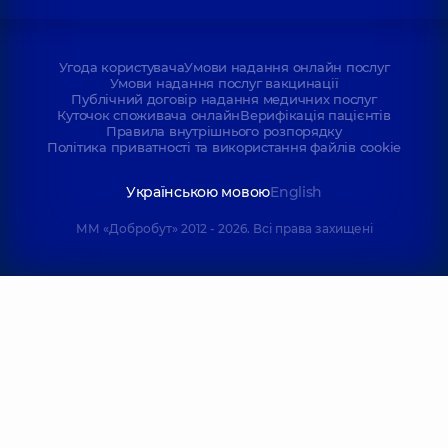
Угода користувача
Умови надання онлайн послуг
Умови надання послуг вакцинації
Публічний договір надання медичних послуг
Куточок споживача онлайн
Верифікація пацієнтів
Правила внутрішнього розпорядку
Політика приватності та використання файлів cookie
Українською мовою
English
ММ «Добробут» 2012 - 2026. Всі права захищені