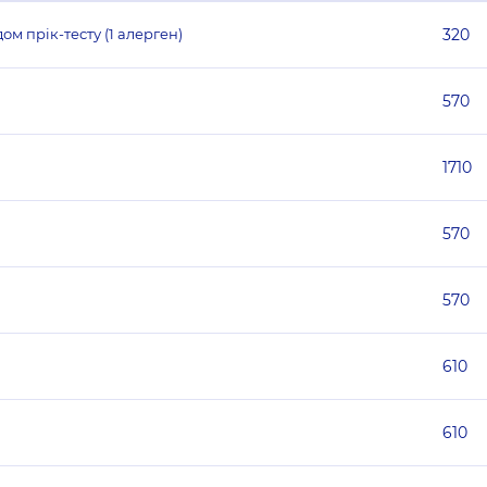
м прік-тесту (1 алерген)
320
570
1710
570
570
610
610