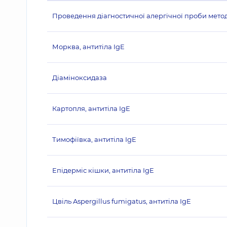
Проведення діагностичної алергічної проби методо
Морква, антитіла IgE
Діаміноксидаза
Картопля, антитіла IgE
Тимофіївка, антитіла IgE
Епідерміс кішки, антитіла IgE
Цвіль Aspergillus fumigatus, антитіла IgE