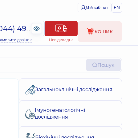
EN
Мій кабінет
(044) 495-2-888
КОШИК
амовити дзвінок
Невідкладна
Пошук
Загальноклінічні дослідження
Імуногематологічні
дослідження
Біохімічні дослідження