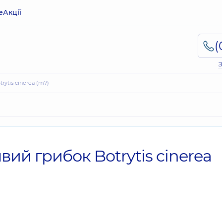
е
Акції
З
rytis cinerea (m7)
вий грибок Botrytis cinerea