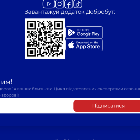
Завантажуй додаток Добробут:
шим!
здоров`я ваших близьких. Цикл підготовлених експертами сезонн
 здорові!
Підписатися