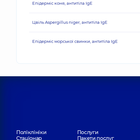
Епідерміс коня, антитіла IgE
Цвіль Aspergillus niger, антитіла IgE
Епідерміс морської свинки, антитіла IgE
Поліклініки
Послуги
Стаціонар
Пакети послуг