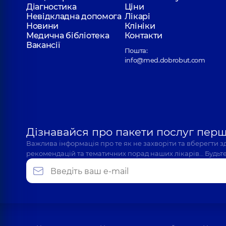
Діагностика
Ціни
Невідкладна допомога
Лікарі
Новини
Клініки
Медична бібліотека
Контакти
Вакансії
Пошта:
info@med.dobrobut.com
Дізнавайся про пакети послуг пер
Важлива інформація про те як не захворіти та вберегти 
рекомендацій та тематичних порад наших лікарів… Будьте