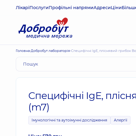
Лікарі
Послуги
Профільні напрями
Адреси
Ціни
Більш
Головна
Добробут лабораторія
Специфічні IgE, пліснявий грибок Bot
Специфічні IgE, плісня
(m7)
Імунологічні та аутоімунні дослідження
Алергії