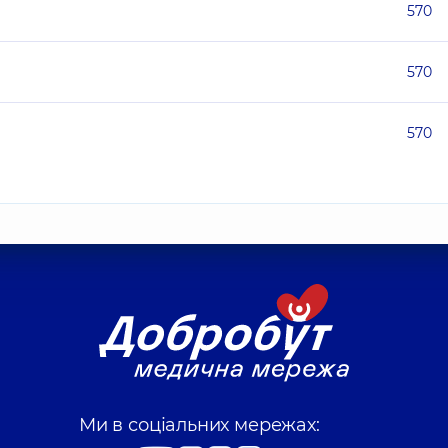
570
570
570
Ми в соціальних мережах: