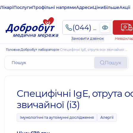
Лікарі
Послуги
Профільні напрями
Адреси
Ціни
Більше
Акції
(044) 495-2-888
Замовити дзвінок
Невідкла
Головна
Добробут лабораторія
Специфічні IgE, отрута оси звичайної (i3)
Пошук
Специфічні IgE, отрута о
звичайної (i3)
Імунологічні та аутоімунні дослідження
Алергії