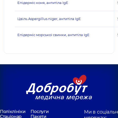
Епідерміс коня, антитіла IgE
Цвіль Aspergillus niger, антитіла IgE
Епідерміс морської свинки, антитіла IgE
Поліклініки
Послуги
Ми в соціаль
Стаціонар
Пакети
мережах: