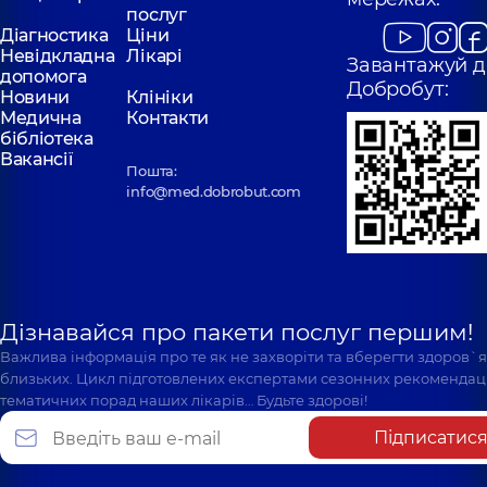
послуг
Діагностика
Ціни
Невідкладна
Лікарі
Завантажуй д
допомога
Добробут:
Новини
Клініки
Медична
Контакти
бібліотека
Вакансії
Пошта:
info@med.dobrobut.com
Дізнавайся про пакети послуг першим!
Важлива інформація про те як не захворіти та вберегти здоров`
близьких. Цикл підготовлених експертами сезонних рекомендаці
тематичних порад наших лікарів… Будьте здорові!
Підписатис