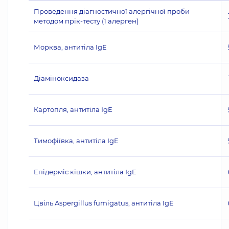
Проведення діагностичної алергічної проби
методом прік-тесту (1 алерген)
Морква, антитіла IgE
Діаміноксидаза
Картопля, антитіла IgE
Тимофіївка, антитіла IgE
Епідерміс кішки, антитіла IgE
Цвіль Aspergillus fumigatus, антитіла IgE