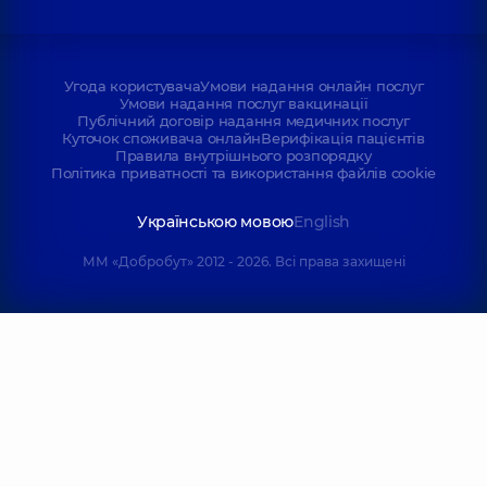
Угода користувача
Умови надання онлайн послуг
Умови надання послуг вакцинації
Публічний договір надання медичних послуг
Куточок споживача онлайн
Верифікація пацієнтів
Правила внутрішнього розпорядку
Політика приватності та використання файлів cookie
Українською мовою
English
ММ «Добробут» 2012 - 2026. Всі права захищені