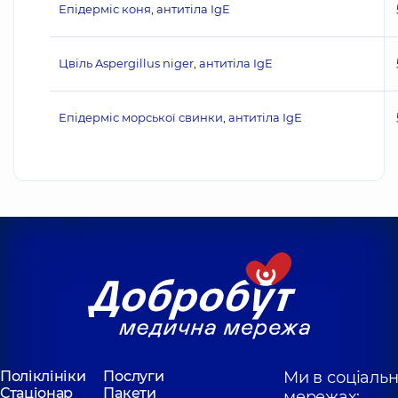
Епідерміс коня, антитіла IgE
Цвіль Aspergillus niger, антитіла IgE
Епідерміс морської свинки, антитіла IgE
Поліклініки
Послуги
Ми в соціаль
Стаціонар
Пакети
мережах: