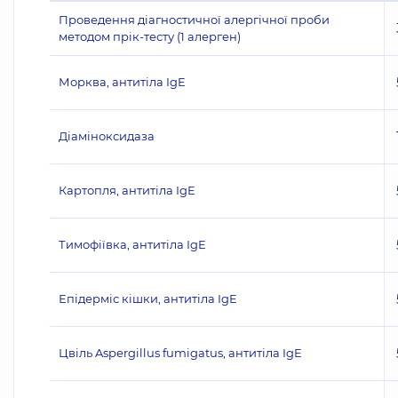
Проведення діагностичної алергічної проби
методом прік-тесту (1 алерген)
Морква, антитіла IgE
Діаміноксидаза
Картопля, антитіла IgE
Тимофіївка, антитіла IgE
Епідерміс кішки, антитіла IgE
Цвіль Aspergillus fumigatus, антитіла IgE