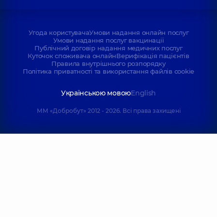
Угода користувача
Умови надання онлайн послуг
Умови надання послуг вакцинації
Публічний договір надання медичних послуг
Куточок споживача онлайн
Верифікація пацієнтів
Правила внутрішнього розпорядку
Політика приватності та використання файлів cookie
Українською мовою
English
ММ «Добробут» 2012 - 2026. Всі права захищені