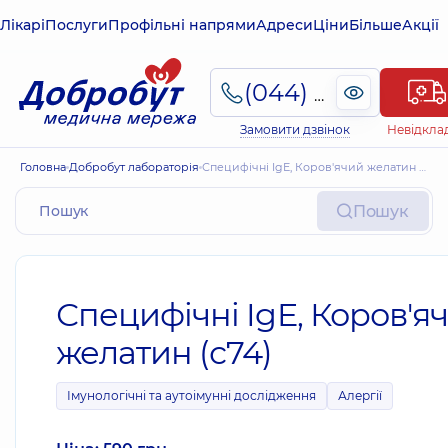
Лікарі
Послуги
Профільні напрями
Адреси
Ціни
Більше
Акції
(044) 495-2-888
Замовити дзвінок
Невідкла
Головна
Добробут лабораторія
Специфічні IgE, Коров'ячий желатин (с74)
Пошук
Специфічні IgE, Коров'я
желатин (с74)
Імунологічні та аутоімунні дослідження
Алергії