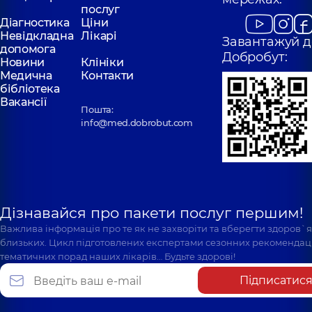
послуг
Діагностика
Ціни
Невідкладна
Лікарі
Завантажуй д
допомога
Добробут:
Новини
Клініки
Медична
Контакти
бібліотека
Вакансії
Пошта:
info@med.dobrobut.com
Дізнавайся про пакети послуг першим!
Важлива інформація про те як не захворіти та вберегти здоров`
близьких. Цикл підготовлених експертами сезонних рекомендаці
тематичних порад наших лікарів… Будьте здорові!
Підписатис