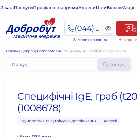
Лікарі
Послуги
Профільні напрями
Адреси
Ціни
Більше
Акції
(044) 495-2-888
Замовити дзвінок
Невідкла
Головна
Добробут лабораторія
Специфічні IgE, граб (t209) (1008678)
Пошук
Специфічні IgE, граб (t20
(1008678)
Імунологічні та аутоімунні дослідження
Алергії