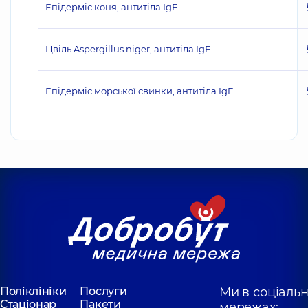
Епідерміс коня, антитіла IgE
Цвіль Aspergillus niger, антитіла IgE
Епідерміс морської свинки, антитіла IgE
Поліклініки
Послуги
Ми в соціаль
Стаціонар
Пакети
мережах: