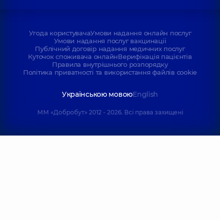
Угода користувача
Умови надання онлайн послуг
Умови надання послуг вакцинації
Публічний договір надання медичних послуг
Куточок споживача онлайн
Верифікація пацієнтів
Правила внутрішнього розпорядку
Політика приватності та використання файлів cookie
Українською мовою
English
ММ «Добробут» 2012 - 2026. Всі права захищені