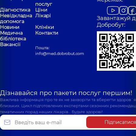
послуг
Діагностика
Ціни
Невідкладна
Лікарі
Завантажуй д
допомога
Добробут:
Новини
Клініки
Медична
Контакти
бібліотека
Вакансії
Пошта:
info@med.dobrobut.com
Дізнавайся про пакети послуг першим!
Важлива інформація про те як не захворіти та вберегти здоров`
близьких. Цикл підготовлених експертами сезонних рекомендаці
тематичних порад наших лікарів… Будьте здорові!
Підписатис