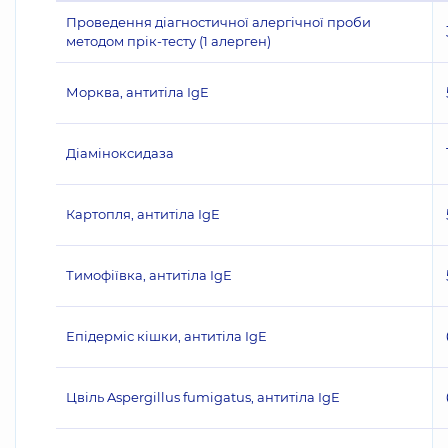
Проведення діагностичної алергічної проби
методом прік-тесту (1 алерген)
Морква, антитіла IgE
Діаміноксидаза
Картопля, антитіла IgE
Тимофіївка, антитіла IgE
Епідерміс кішки, антитіла IgE
Цвіль Aspergillus fumigatus, антитіла IgE