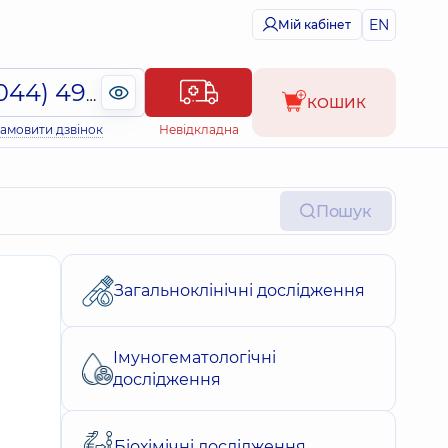
EN
Мій кабінет
(044) 495-2-888
КОШИК
амовити дзвінок
Невідкладна
Пошук
Загальноклінічні дослідження
Імуногематологічні
дослідження
Біохімічні дослідження