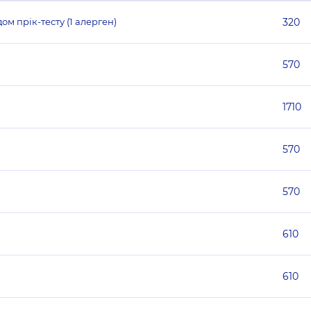
м прік-тесту (1 алерген)
320
570
1710
570
570
610
610