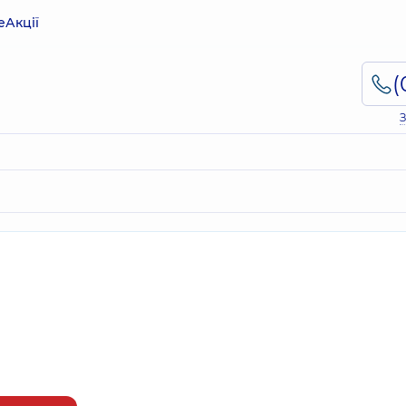
е
Акції
З