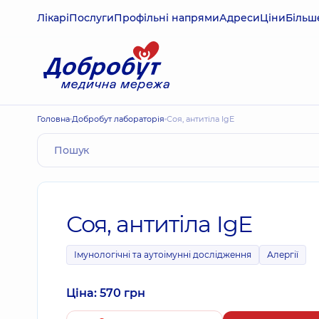
Лікарі
Послуги
Профільні напрями
Адреси
Ціни
Більш
Головна
Добробут лабораторія
Соя, антитіла IgE
Соя, антитіла IgE
Імунологічні та аутоімунні дослідження
Алергії
Ціна: 570 грн