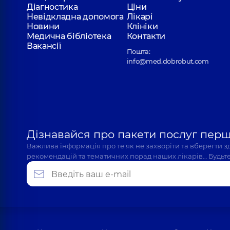
Діагностика
Ціни
Невідкладна допомога
Лікарі
Новини
Клініки
Медична бібліотека
Контакти
Вакансії
Пошта:
info@med.dobrobut.com
Дізнавайся про пакети послуг пер
Важлива інформація про те як не захворіти та вберегти 
рекомендацій та тематичних порад наших лікарів… Будьте