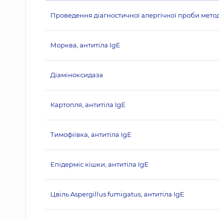
Проведення діагностичної алергічної проби методо
Морква, антитіла IgE
Діаміноксидаза
Картопля, антитіла IgE
Тимофіївка, антитіла IgE
Епідерміс кішки, антитіла IgE
Цвіль Aspergillus fumigatus, антитіла IgE