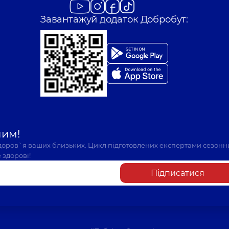
Завантажуй додаток Добробут:
шим!
здоров`я ваших близьких. Цикл підготовлених експертами сезонн
 здорові!
Підписатися