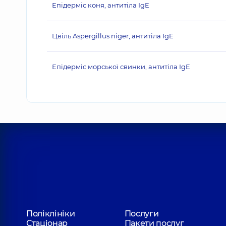
Епідерміс коня, антитіла IgE
Цвіль Aspergillus niger, антитіла IgE
Епідерміс морської свинки, антитіла IgE
Поліклініки
Послуги
Стаціонар
Пакети послуг