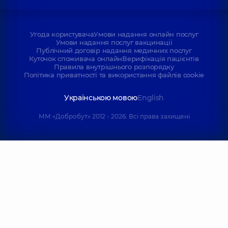
Угода користувача
Умови надання онлайн послуг
Умови надання послуг вакцинації
Публічний договір надання медичних послуг
Куточок споживача онлайн
Верифікація пацієнтів
Правила внутрішнього розпорядку
Політика приватності та використання файлів cookie
Українською мовою
English
ММ «Добробут» 2012 - 2026. Всі права захищені