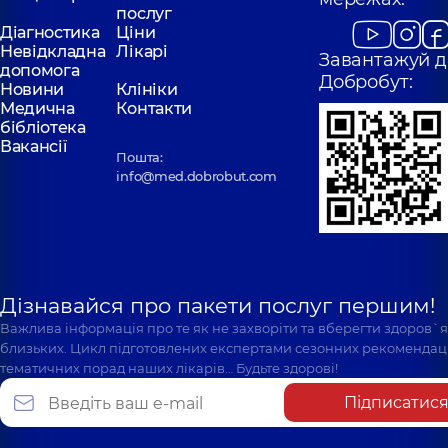
послуг
Діагностика
Ціни
Невідкладна
Лікарі
Завантажуй д
допомога
Добробут:
Новини
Клініки
Медична
Контакти
бібліотека
Вакансії
Пошта:
info@med.dobrobut.com
Дізнавайся про пакети послуг першим!
Важлива інформація про те як не захворіти та вберегти здоров`
близьких. Цикл підготовлених експертами сезонних рекомендаці
тематичних порад наших лікарів… Будьте здорові!
Підписатис