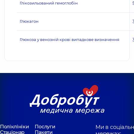
Глікозильований гемоглобін
Глюкагон
Глюкоза у венозній крові випадкове визначення
Поліклініки
Послуги
Ми в соціаль
Стаціонар
Пакети
мережах: