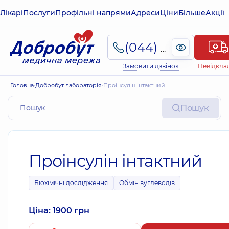
Лікарі
Послуги
Профільні напрями
Адреси
Ціни
Більше
Акції
(044) 495-2-888
Замовити дзвінок
Невідкла
Головна
Добробут лабораторія
Проінсулін інтактний
Пошук
Проінсулін інтактний
Біохімічні дослідження
Обмін вуглеводів
Ціна: 1900 грн