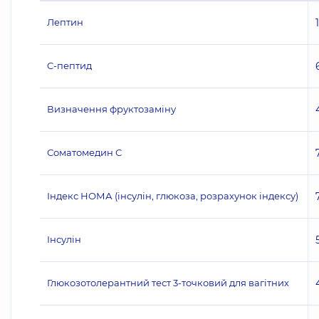
Лептин
C-пептид
Визначення фруктозаміну
Соматомедин С
Індекс НОМА (інсулін, глюкоза, розрахунок індексу)
Інсулін
Глюкозотолерантний тест 3-точковий для вагітних