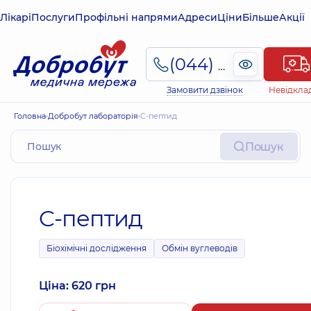
Лікарі
Послуги
Профільні напрями
Адреси
Ціни
Більше
Акції
(044) 495-2-888
Замовити дзвінок
Невідкла
Головна
Добробут лабораторія
C-пептид
Пошук
C-пептид
Біохімічні дослідження
Обмін вуглеводів
Ціна: 620 грн