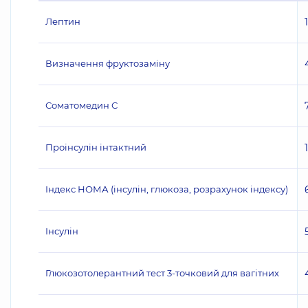
Лептин
Визначення фруктозаміну
Соматомедин С
Проінсулін інтактний
Індекс НОМА (інсулін, глюкоза, розрахунок індексу)
Інсулін
Глюкозотолерантний тест 3-точковий для вагітних