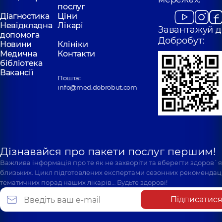
послуг
Діагностика
Ціни
Невідкладна
Лікарі
Завантажуй д
допомога
Добробут:
Новини
Клініки
Медична
Контакти
бібліотека
Вакансії
Пошта:
info@med.dobrobut.com
Дізнавайся про пакети послуг першим!
Важлива інформація про те як не захворіти та вберегти здоров`
близьких. Цикл підготовлених експертами сезонних рекомендаці
тематичних порад наших лікарів… Будьте здорові!
Підписатис