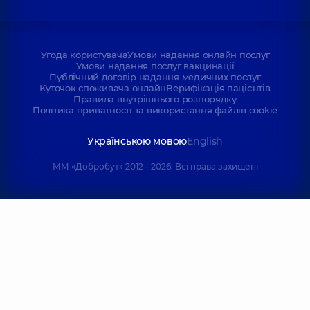
Угода користувача
Умови надання онлайн послуг
Умови надання послуг вакцинації
Публічний договір надання медичних послуг
Куточок споживача онлайн
Верифікація пацієнтів
Правила внутрішнього розпорядку
Політика приватності та використання файлів cookie
Українською мовою
English
ММ «Добробут» 2012 - 2026. Всі права захищені