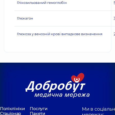
Глікозильований гемоглобін
Глюкагон
Глюкоза у венозній крові випадкове визначення
Поліклініки
Послуги
Ми в соціаль
Стаціонар
Пакети
мережах: