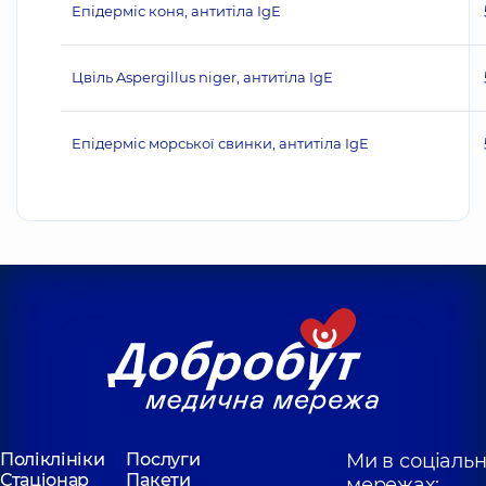
Епідерміс коня, антитіла IgE
Цвіль Aspergillus niger, антитіла IgE
Епідерміс морської свинки, антитіла IgE
Поліклініки
Послуги
Ми в соціаль
Стаціонар
Пакети
мережах: