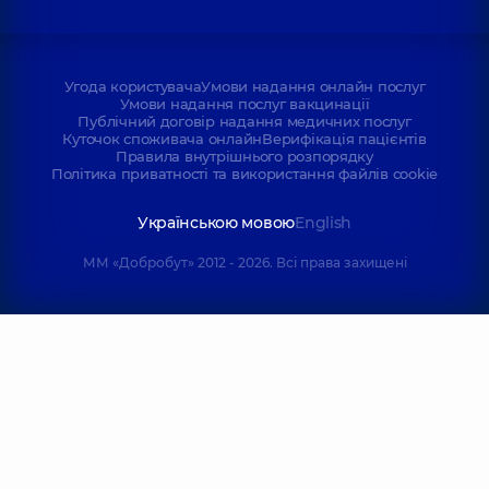
Угода користувача
Умови надання онлайн послуг
Умови надання послуг вакцинації
Публічний договір надання медичних послуг
Куточок споживача онлайн
Верифікація пацієнтів
Правила внутрішнього розпорядку
Політика приватності та використання файлів cookie
Українською мовою
English
ММ «Добробут» 2012 - 2026. Всі права захищені