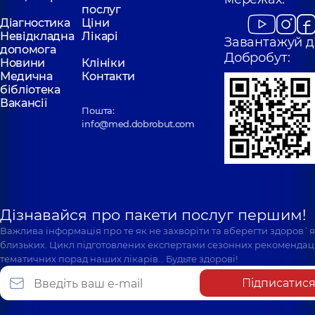
послуг
Діагностика
Ціни
Невідкладна
Лікарі
Завантажуй д
допомога
Добробут:
Новини
Клініки
Медична
Контакти
бібліотека
Вакансії
Пошта:
info@med.dobrobut.com
Дізнавайся про пакети послуг першим!
Важлива інформація про те як не захворіти та вберегти здоров`
близьких. Цикл підготовлених експертами сезонних рекомендаці
тематичних порад наших лікарів… Будьте здорові!
Підписатис