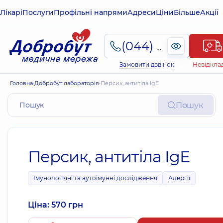
Лікарі
Послуги
Профільні напрями
Адреси
Ціни
Більше
Акції
(044) 495-2-888
Замовити дзвінок
Невідкла
Головна
Добробут лабораторія
Персик, антитіла IgE
Пошук
Персик, антитіла IgE
Імунологічні та аутоімунні дослідження
Алергії
Ціна: 570 грн