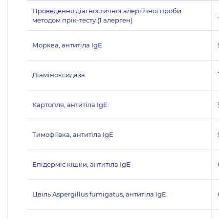
Проведення діагностичної алергічної проби
методом прік-тесту (1 алерген)
Морква, антитіла IgE
Діаміноксидаза
Картопля, антитіла IgE
Тимофіївка, антитіла IgE
Епідерміс кішки, антитіла IgE
Цвіль Aspergillus fumigatus, антитіла IgE