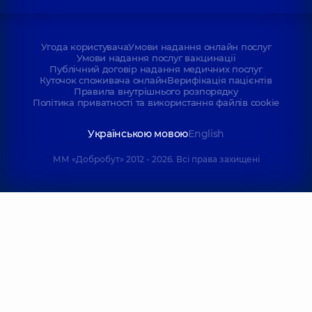
Угода користувача
Умови надання онлайн послуг
Умови надання послуг вакцинації
Публічний договір надання медичних послуг
Куточок споживача онлайн
Верифікація пацієнтів
Правила внутрішнього розпорядку
Політика приватності та використання файлів cookie
Українською мовою
English
ММ «Добробут» 2012 - 2026. Всі права захищені