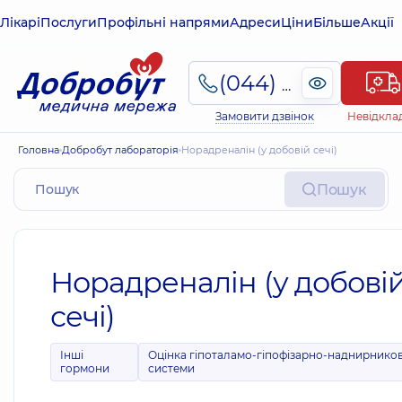
Лікарі
Послуги
Профільні напрями
Адреси
Ціни
Більше
Акції
(044) 495-2-888
Замовити дзвінок
Невідкла
Головна
Добробут лабораторія
Норадреналін (у добовій сечі)
Пошук
Норадреналін (у добові
сечі)
Інші
Оцінка гіпоталамо-гіпофізарно-наднирников
гормони
системи