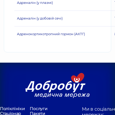
Адреналін (у плазмі)
Адреналін (у добовій сечі)
Адренокортикотропний гормон (АКТГ)
Поліклініки
Послуги
Ми в соціаль
Стаціонар
Пакети
мережах: