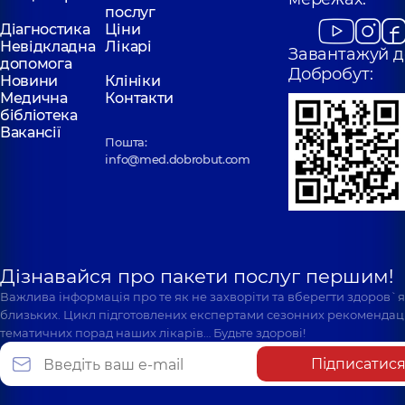
послуг
Діагностика
Ціни
Невідкладна
Лікарі
Завантажуй д
допомога
Добробут:
Новини
Клініки
Медична
Контакти
бібліотека
Вакансії
Пошта:
info@med.dobrobut.com
Дізнавайся про пакети послуг першим!
Важлива інформація про те як не захворіти та вберегти здоров`
близьких. Цикл підготовлених експертами сезонних рекомендаці
тематичних порад наших лікарів… Будьте здорові!
Підписатис