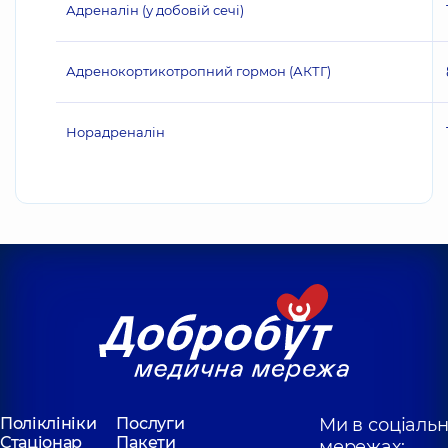
Адреналін (у добовій сечі)
Адренокортикотропний гормон (АКТГ)
Норадреналін
Поліклініки
Послуги
Ми в соціаль
Стаціонар
Пакети
мережах: