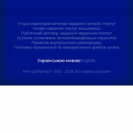
Угода користувача
Умови надання онлайн послуг
Умови надання послуг вакцинації
Публічний договір надання медичних послуг
Куточок споживача онлайн
Верифікація пацієнтів
Правила внутрішнього розпорядку
Політика приватності та використання файлів cookie
Українською мовою
English
ММ «Добробут» 2012 - 2026. Всі права захищені