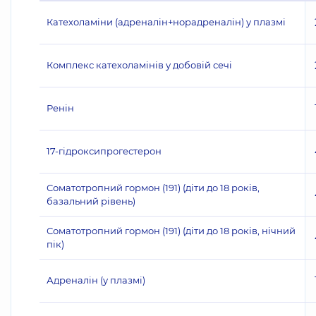
Катехоламіни (адреналін+норадреналін) у плазмі
Комплекс катехоламінів у добовій сечі
Ренін
17-гідроксипрогестерон
Соматотропний гормон (191) (діти до 18 років,
базальний рівень)
Соматотропний гормон (191) (діти до 18 років, нічний
пік)
Адреналін (у плазмі)