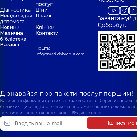
послуг
Діагностика
Ціни
Невідкладна
Лікарі
Завантажуй д
допомога
Добробут:
Новини
Клініки
Медична
Контакти
бібліотека
Вакансії
Пошта:
info@med.dobrobut.com
Дізнавайся про пакети послуг першим!
Важлива інформація про те як не захворіти та вберегти здоров`
близьких. Цикл підготовлених експертами сезонних рекомендаці
тематичних порад наших лікарів… Будьте здорові!
Підписатис