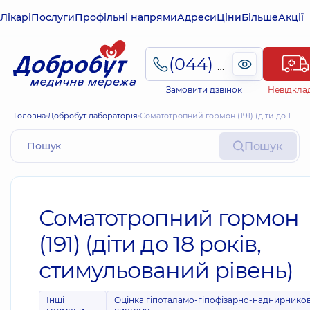
Лікарі
Послуги
Профільні напрями
Адреси
Ціни
Більше
Акції
(044) 495-2-888
Замовити дзвінок
Невідкла
Головна
Добробут лабораторія
Соматотропний гормон (191) (діти до 18 років, стимульований рівень)
Пошук
Соматотропний гормон
(191) (діти до 18 років,
стимульований рівень)
Інші
Оцінка гіпоталамо-гіпофізарно-наднирников