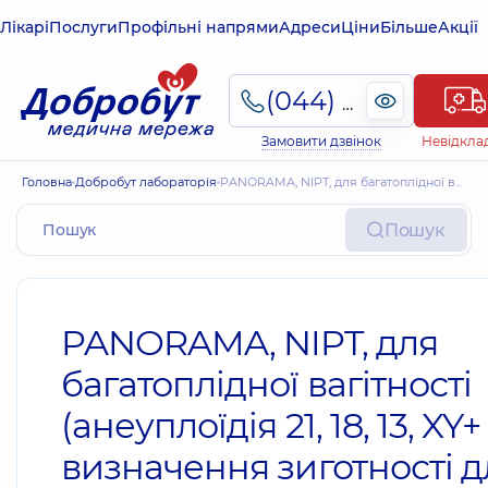
Лікарі
Послуги
Профільні напрями
Адреси
Ціни
Більше
Акції
(044) 495-2-888
Замовити дзвінок
Невідкла
Головна
Добробут лабораторія
PANORAMA, NIPT, для багатоплідної вагітності (анеуплоїдія 21, 18, 13, XY+ визначення зиготності для дихоріальної двійні)
Пошук
PANORAMA, NIPT, для
багатоплідної вагітності
(анеуплоїдія 21, 18, 13, XY+
визначення зиготності д