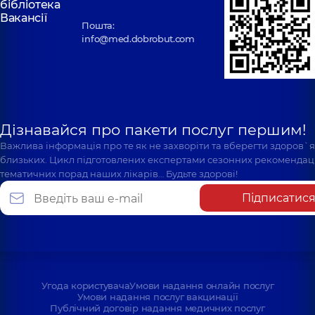
бібліотека
Вакансії
Пошта:
info@med.dobrobut.com
Дізнавайся про пакети послуг першим!
Важлива інформація про те як не захворіти та вберегти здоров`
близьких. Цикл підготовлених експертами сезонних рекомендаці
тематичних порад наших лікарів… Будьте здорові!
Підписатис
Угода користувача
Умови надання онлайн послуг
Умови надання послуг вакцинації
Публічний договір надання медичних послуг