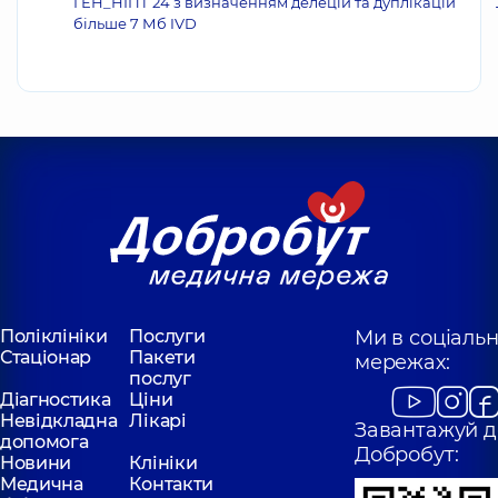
ГЕН_НІПТ 24 з визначенням делецій та дуплікацій
більше 7 Мб IVD
Поліклініки
Послуги
Ми в соціаль
Стаціонар
Пакети
мережах:
послуг
Діагностика
Ціни
Невідкладна
Лікарі
Завантажуй д
допомога
Добробут:
Новини
Клініки
Медична
Контакти