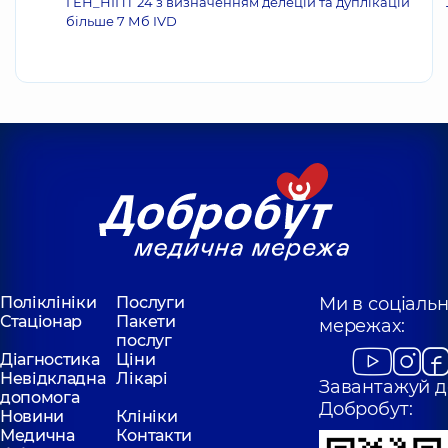
ГЕН_НІПТ 24 з визначенням делецій та дуплікацій
більше 7 Мб IVD
Поліклініки
Послуги
Ми в соціаль
Стаціонар
Пакети
мережах:
послуг
Діагностика
Ціни
Невідкладна
Лікарі
Завантажуй д
допомога
Добробут:
Новини
Клініки
Медична
Контакти