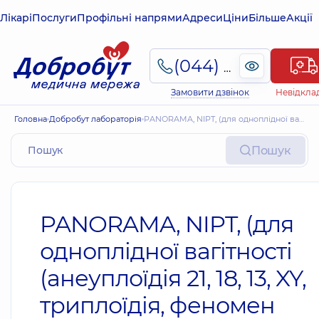
Лікарі
Послуги
Профільні напрями
Адреси
Ціни
Більше
Акції
(044) 495-2-888
Замовити дзвінок
Невідкла
Головна
Добробут лабораторія
PANORAMA, NIPT, (для одноплідної вагітності (анеуплоїдія 21, 18, 13, XY, триплоїдія, феномен зникаючого близнюка + 5 мікроделецій)
Пошук
PANORAMA, NIPT, (для
одноплідної вагітності
(анеуплоїдія 21, 18, 13, XY,
триплоїдія, феномен