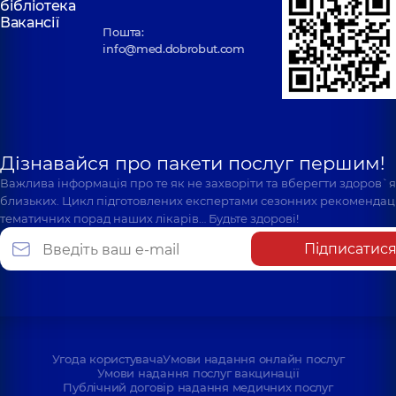
бібліотека
Вакансії
Пошта:
info@med.dobrobut.com
Дізнавайся про пакети послуг першим!
Важлива інформація про те як не захворіти та вберегти здоров`
близьких. Цикл підготовлених експертами сезонних рекомендаці
тематичних порад наших лікарів… Будьте здорові!
Підписатис
Угода користувача
Умови надання онлайн послуг
Умови надання послуг вакцинації
Публічний договір надання медичних послуг