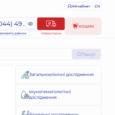
EN
Мій кабінет
(044) 495-2-888
КОШИК
амовити дзвінок
Невідкладна
Пошук
Загальноклінічні дослідження
Імуногематологічні
дослідження
Біохімічні дослідження