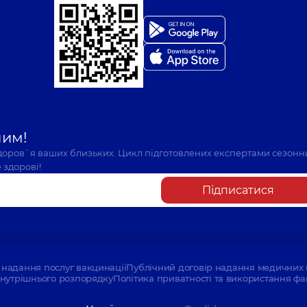
шим!
здоров`я ваших близьких. Цикл підготовлених експертами сезонн
 здорові!
Підписатися
надання послуг вакцинації
Публічний договір надання медичних 
нутрішнього розпорядку
Політика приватності та використання фа