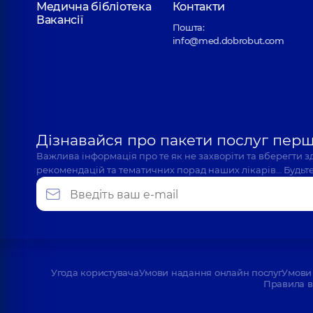
Медична бібліотека
Контакти
Вакансії
Пошта:
info@med.dobrobut.com
Дізнавайся про пакети послуг пер
Важлива інформація про те як не захворіти та вберегти 
рекомендацій та тематичних порад наших лікарів… Будьте
Угода користувача
Умови надання онлайн послуг
Умови 
Правила в