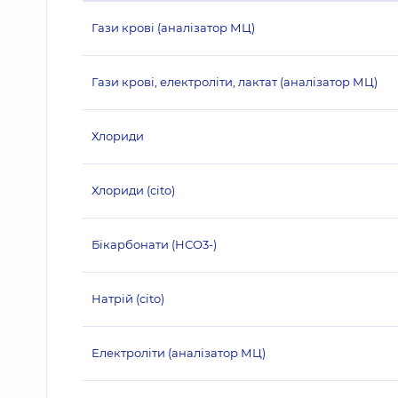
Гази крові (аналізатор МЦ)
Гази крові, електроліти, лактат (аналізатор МЦ)
Хлориди
Хлориди (cito)
Бікарбонати (HСО3-)
Натрій (cito)
Електроліти (аналізатор МЦ)