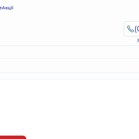
е
Акції
З