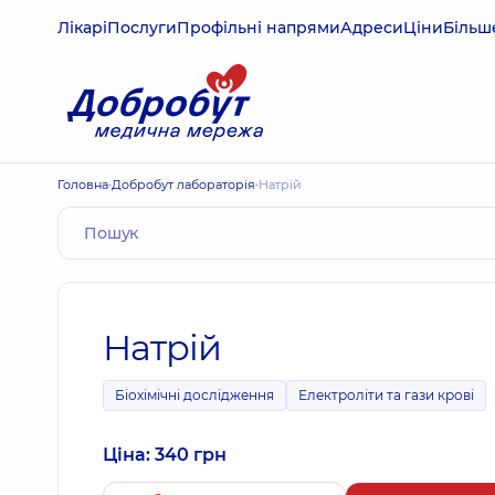
Лікарі
Послуги
Профільні напрями
Адреси
Ціни
Більш
Головна
Добробут лабораторія
Натрій
Натрій
Біохімічні дослідження
Електроліти та гази крові
Ціна: 340 грн