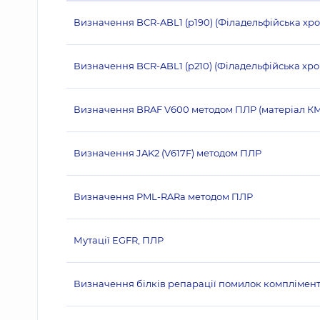
Визначення BCR-ABL1 (p190) (Філадельфійська хр
Визначення BCR-ABL1 (p210) (Філадельфійська х
Визначення BRAF V600 методом ПЛР (матеріал К
Визначення JAK2 (V617F) методом ПЛР
Визначення PML-RARа методом ПЛР
Мутації EGFR, ПЛР
Визначення білків репарації помилок комплімент