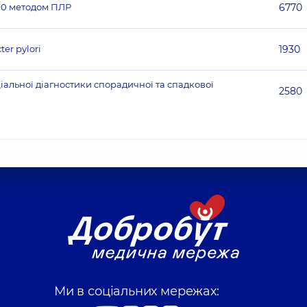
00 методом ПЛР
6770
er pylori
1930
льної діагностики спорадичної та спадкової
2580
Ми в соціальних мережах: