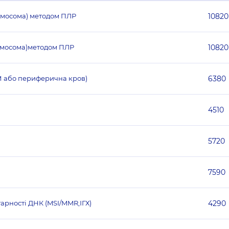
омосома) методом ПЛР
10820
ромосома)методом ПЛР
10820
М або периферична кров)
6380
4510
5720
7590
арності ДНК (MSI/MMR,ІГХ)
4290