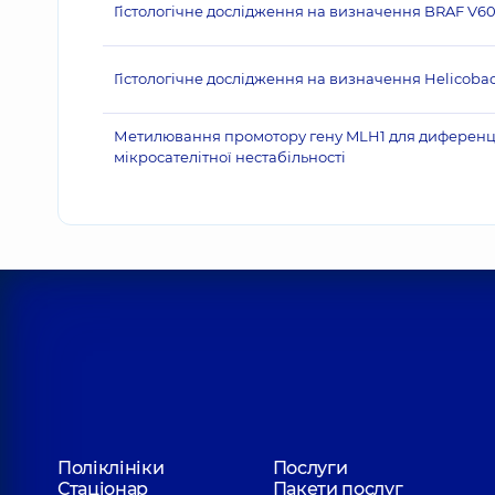
Гістологічне дослідження на визначення BRAF V6
Гістологічне дослідження на визначення Helicobact
Метилювання промотору гену MLH1 для диференціа
мікросателітної нестабільності
Поліклініки
Послуги
Стаціонар
Пакети послуг