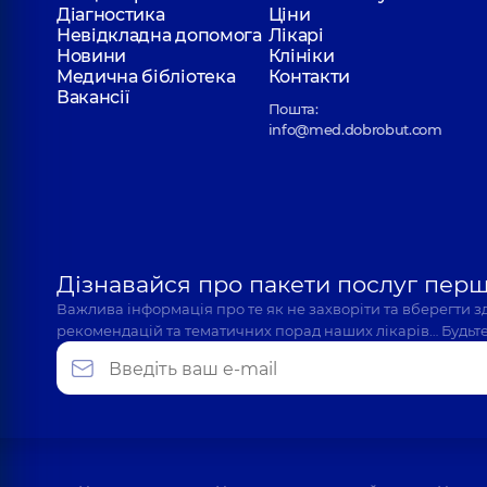
Діагностика
Ціни
Невідкладна допомога
Лікарі
Новини
Клініки
Медична бібліотека
Контакти
Вакансії
Пошта:
info@med.dobrobut.com
Дізнавайся про пакети послуг пер
Важлива інформація про те як не захворіти та вберегти 
рекомендацій та тематичних порад наших лікарів… Будьте