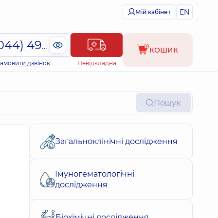
EN
Мій кабінет
(044) 495-2-888
КОШИК
амовити дзвінок
Невідкладна
Пошук
Загальноклінічні дослідження
Імуногематологічні
дослідження
Біохімічні дослідження