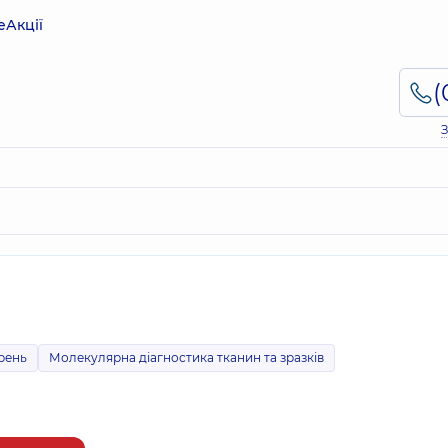
е
Акції
З
рень
Молекулярна діагностика тканин та зразків