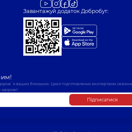
Завантажуй додаток Добробут:
шим!
здоров`я ваших близьких. Цикл підготовлених експертами сезонн
 здорові!
Підписатися