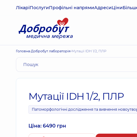
Лікарі
Послуги
Профільні напрями
Адреси
Ціни
Більш
Головна
Добробут лабораторія
Мутації IDH 1/2, ПЛР
Мутації IDH 1/2, ПЛР
Патоморфологічні дослідження та вивчення новоутво
Ціна: 6490 грн