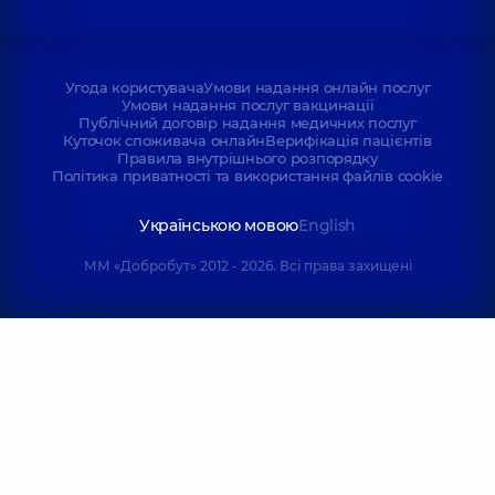
Угода користувача
Умови надання онлайн послуг
Умови надання послуг вакцинації
Публічний договір надання медичних послуг
Куточок споживача онлайн
Верифікація пацієнтів
Правила внутрішнього розпорядку
Політика приватності та використання файлів cookie
Українською мовою
English
ММ «Добробут» 2012 - 2026. Всі права захищені