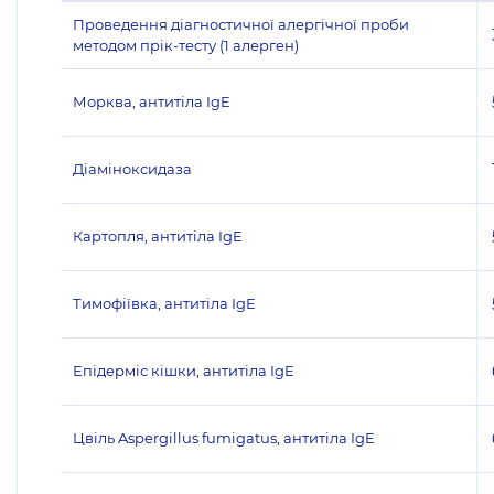
Проведення діагностичної алергічної проби
методом прік-тесту (1 алерген)
Морква, антитіла IgE
Діаміноксидаза
Картопля, антитіла IgE
Тимофіївка, антитіла IgE
Епідерміс кішки, антитіла IgE
Цвіль Aspergillus fumigatus, антитіла IgE