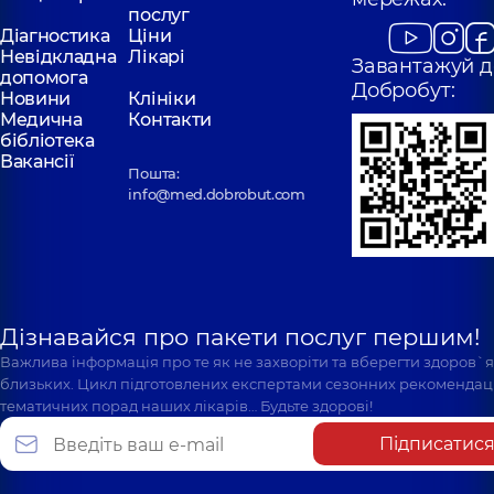
послуг
Діагностика
Ціни
Невідкладна
Лікарі
Завантажуй д
допомога
Добробут:
Новини
Клініки
Медична
Контакти
бібліотека
Вакансії
Пошта:
info@med.dobrobut.com
Дізнавайся про пакети послуг першим!
Важлива інформація про те як не захворіти та вберегти здоров`
близьких. Цикл підготовлених експертами сезонних рекомендаці
тематичних порад наших лікарів… Будьте здорові!
Підписатис