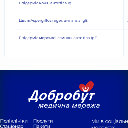
Епідерміс коня, антитіла IgE
Цвіль Aspergillus niger, антитіла IgE
Епідерміс морської свинки, антитіла IgE
Поліклініки
Послуги
Ми в соціаль
Стаціонар
Пакети
мережах: