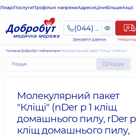
Лікарі
Послуги
Профільні напрями
Адреси
Ціни
Більше
Акції
(044) 495-2-888
Замовити дзвінок
Невідкла
Головна
Добробут лабораторія
Молекулярний пакет "Кліщі" (nDer p 1 кліщ домашнього пилу, rDer p 2 кліщ домашнього пилу, rDer p 10 тропомиозина, кліщ домашнього пилу)
Пошук
Молекулярний пакет
"Кліщі" (nDer p 1 кліщ
домашнього пилу, rDer p
кліщ домашнього пилу,