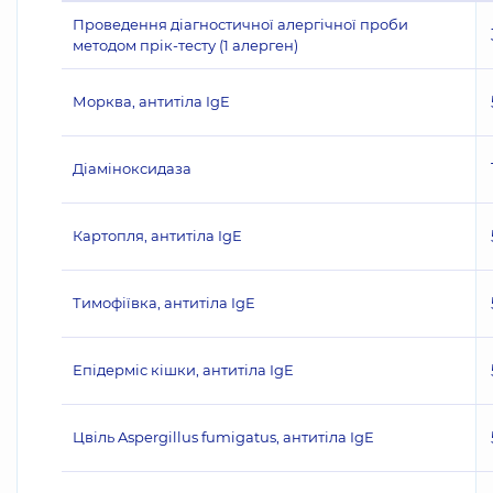
Проведення діагностичної алергічної проби
методом прік-тесту (1 алерген)
Морква, антитіла IgE
Діаміноксидаза
Картопля, антитіла IgE
Тимофіївка, антитіла IgE
Епідерміс кішки, антитіла IgE
Цвіль Aspergillus fumigatus, антитіла IgE