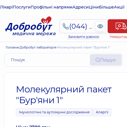
Лікарі
Послуги
Профільні напрями
Адреси
Ціни
Більше
Акції
(044) 495-2-888
Замовити дзвінок
Невідкла
Головна
Добробут лабораторія
Молекулярний пакет "Бур'яни 1"
Пошук
Молекулярний пакет
"Бур'яни 1"
Імунологічні та аутоімунні дослідження
Алергії