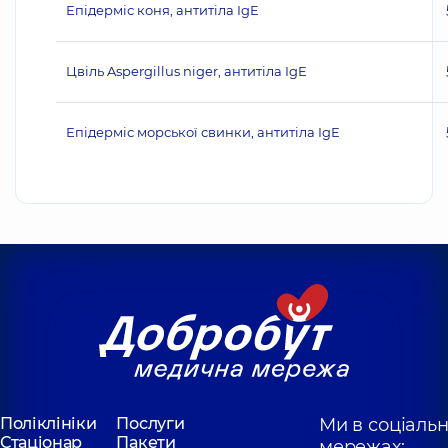
Епідерміс коня, антитіла IgE
Цвіль Aspergillus niger, антитіла IgE
Епідерміс морської свинки, антитіла IgE
Поліклініки
Послуги
Ми в соціаль
Стаціонар
Пакети
мережах: