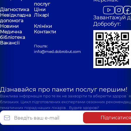
послуг
Діагностика
Ціни
Невідкладна
Лікарі
Завантажуй д
допомога
Добробут:
Новини
Клініки
Медична
Контакти
бібліотека
Вакансії
Пошта:
info@med.dobrobut.com
Дізнавайся про пакети послуг першим!
Важлива інформація про те як не захворіти та вберегти здоров`
близьких. Цикл підготовлених експертами сезонних рекомендаці
тематичних порад наших лікарів… Будьте здорові!
Підписатис