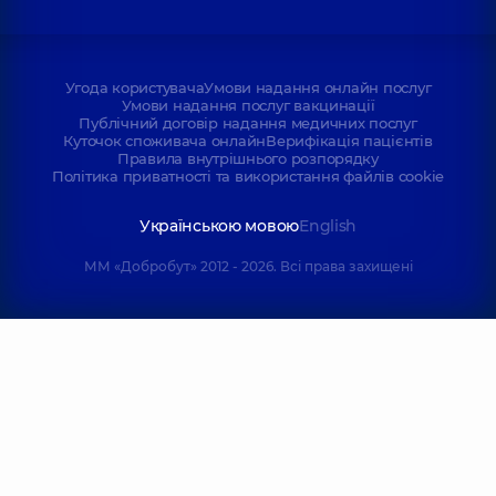
Угода користувача
Умови надання онлайн послуг
Умови надання послуг вакцинації
Публічний договір надання медичних послуг
Куточок споживача онлайн
Верифікація пацієнтів
Правила внутрішнього розпорядку
Політика приватності та використання файлів cookie
Українською мовою
English
ММ «Добробут» 2012 - 2026. Всі права захищені