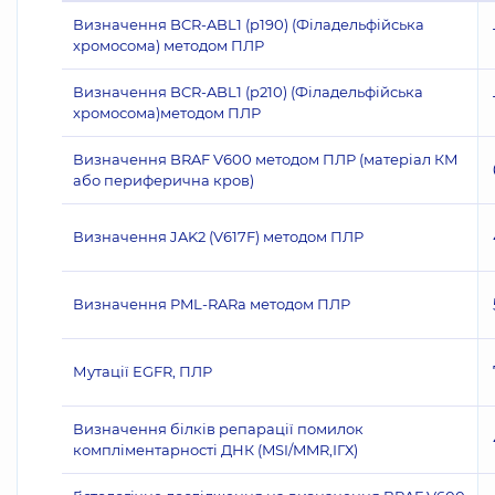
Визначення BCR-ABL1 (p190) (Філадельфійська
хромосома) методом ПЛР
Визначення BCR-ABL1 (p210) (Філадельфійська
хромосома)методом ПЛР
Визначення BRAF V600 методом ПЛР (матеріал КМ
або периферична кров)
Визначення JAK2 (V617F) методом ПЛР
Визначення PML-RARа методом ПЛР
Мутації EGFR, ПЛР
Визначення білків репарації помилок
компліментарності ДНК (MSI/MMR,ІГХ)