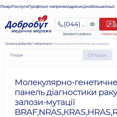
Лікарі
Послуги
Профільні напрями
Адреси
Ціни
Більше
Акції
(044) 495-2-888
Замовити дзвінок
Невідкла
Головна
Добробут лабораторія
Молекулярно-генетичне дослідження: панель діагностики раку щитоподібної залози-мутації BRAF,NRAS,КRAS,НRAS,RET/PTC1,RET/PTC3, PAX8/PPARg (пунктат)
Пошук
Молекулярно-генетичне
панель діагностики рак
залози-мутації
BRAF,NRAS,КRAS,НRAS,RE