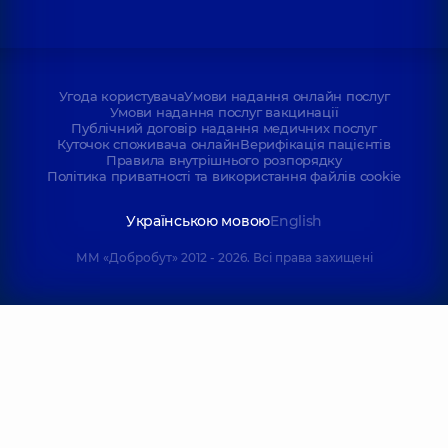
Угода користувача
Умови надання онлайн послуг
Умови надання послуг вакцинації
Публічний договір надання медичних послуг
Куточок споживача онлайн
Верифікація пацієнтів
Правила внутрішнього розпорядку
Політика приватності та використання файлів cookie
Українською мовою
English
ММ «Добробут» 2012 - 2026. Всі права захищені