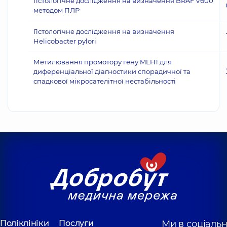
Гістологічне дослідження на визначення BRAF V600
методом ПЛР
Гістологічне дослідження на визначення
Helicobacter pylori
Метилювання промотору гену MLH1 для
диференціальної діагностики спорадичної та
спадкової мікросателітної нестабільності
Поліклініки
Послуги
Ми в соціаль