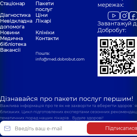
Стаціонар
Пакети
мережах:
послуг
Діагностика
Ціни
Невідкладна
Лікарі
Завантажуй д
допомога
Добробут:
Новини
Клініки
Медична
Контакти
бібліотека
Вакансії
Пошта:
info@med.dobrobut.com
Дізнавайся про пакети послуг першим!
Важлива інформація про те як не захворіти та вберегти здоров`
близьких. Цикл підготовлених експертами сезонних рекомендаці
тематичних порад наших лікарів… Будьте здорові!
Підписатис