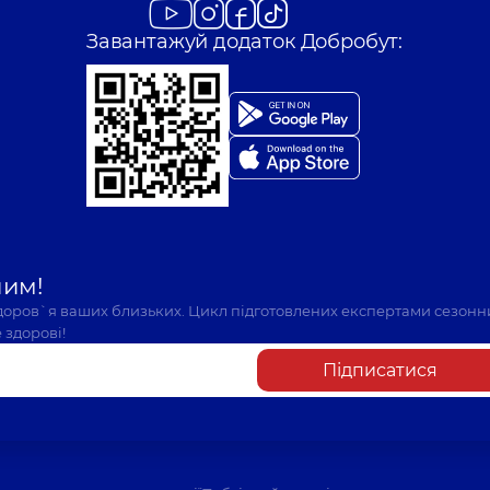
Завантажуй додаток Добробут:
шим!
здоров`я ваших близьких. Цикл підготовлених експертами сезонн
 здорові!
Підписатися