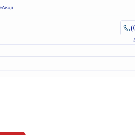
е
Акції
З