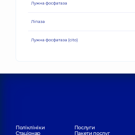
Лужна фосфатаза
Ліпаза
Лужна фосфатаза (cito)
Поліклініки
Послуги
Стаціонар
Пакети послуг