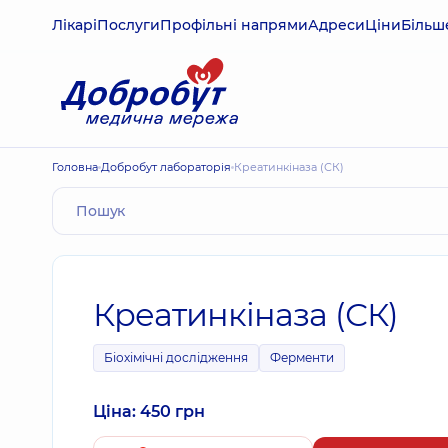
Лікарі
Послуги
Профільні напрями
Адреси
Ціни
Більш
Головна
Добробут лабораторія
Креатинкіназа (СК)
Креатинкіназа (СК)
Біохімічні дослідження
Ферменти
Ціна: 450 грн