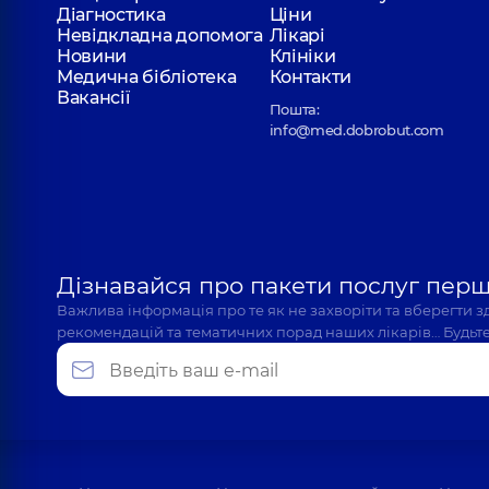
Діагностика
Ціни
Невідкладна допомога
Лікарі
Новини
Клініки
Медична бібліотека
Контакти
Вакансії
Пошта:
info@med.dobrobut.com
Дізнавайся про пакети послуг пер
Важлива інформація про те як не захворіти та вберегти 
рекомендацій та тематичних порад наших лікарів… Будьте