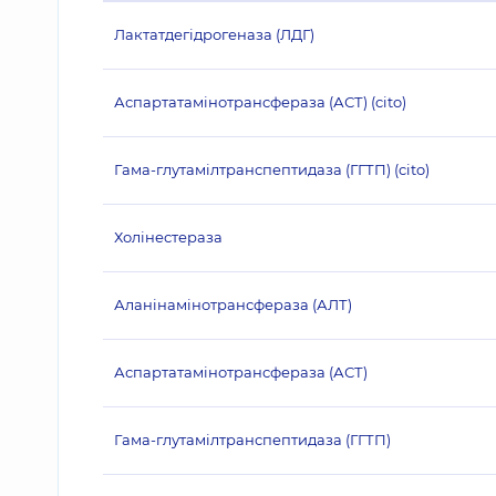
Лактатдегідрогеназа (ЛДГ)
Аспартатамінотрансфераза (АСТ) (cito)
Гама-глутамілтранспептидаза (ГГТП) (cito)
Холінестераза
Аланінамінотрансфераза (АЛТ)
Аспартатамінотрансфераза (АСТ)
Гама-глутамілтранспептидаза (ГГТП)