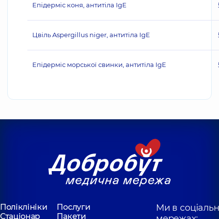
Епідерміс коня, антитіла IgE
Цвіль Aspergillus niger, антитіла IgE
Епідерміс морської свинки, антитіла IgE
Поліклініки
Послуги
Ми в соціаль
Стаціонар
Пакети
мережах: