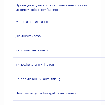
Проведення діагностичної алергічної проби
методом прік-тесту (1 алерген)
Морква, антитіла IgE
Діаміноксидаза
Картопля, антитіла IgE
Тимофіївка, антитіла IgE
Епідерміс кішки, антитіла IgE
Цвіль Aspergillus fumigatus, антитіла IgE