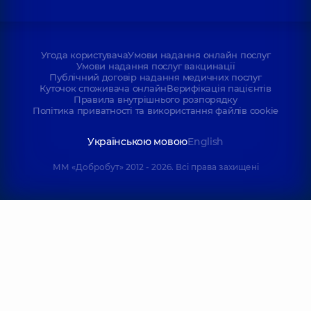
Угода користувача
Умови надання онлайн послуг
Умови надання послуг вакцинації
Публічний договір надання медичних послуг
Куточок споживача онлайн
Верифікація пацієнтів
Правила внутрішнього розпорядку
Політика приватності та використання файлів cookie
Українською мовою
English
ММ «Добробут» 2012 - 2026. Всі права захищені