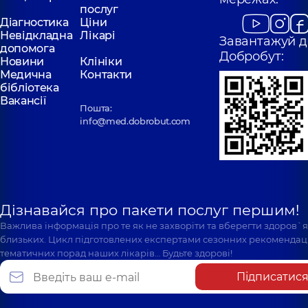
послуг
Діагностика
Ціни
Невідкладна
Лікарі
Завантажуй д
допомога
Добробут:
Новини
Клініки
Медична
Контакти
бібліотека
Вакансії
Пошта:
info@med.dobrobut.com
Дізнавайся про пакети послуг першим!
Важлива інформація про те як не захворіти та вберегти здоров`
близьких. Цикл підготовлених експертами сезонних рекомендаці
тематичних порад наших лікарів… Будьте здорові!
Підписатис