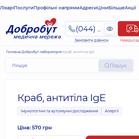
Лікарі
Послуги
Профільні напрями
Адреси
Ціни
Більше
Акції
(044) 495-2-888
Замовити дзвінок
Невідкла
Головна
Добробут лабораторія
Краб, антитіла IgE
Пошук
Краб, антитіла IgE
Імунологічні та аутоімунні дослідження
Алергії
Ціна: 570 грн