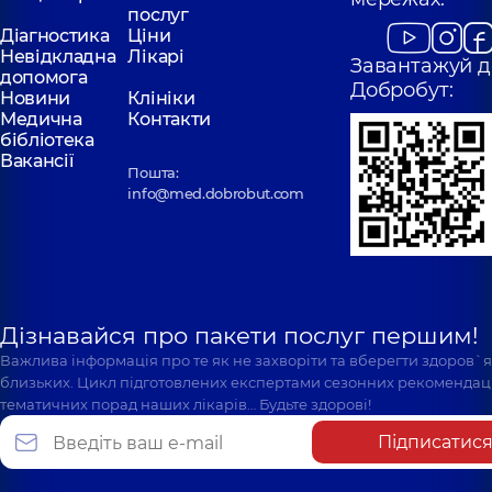
послуг
Діагностика
Ціни
Невідкладна
Лікарі
Завантажуй д
допомога
Добробут:
Новини
Клініки
Медична
Контакти
бібліотека
Вакансії
Пошта:
info@med.dobrobut.com
Дізнавайся про пакети послуг першим!
Важлива інформація про те як не захворіти та вберегти здоров`
близьких. Цикл підготовлених експертами сезонних рекомендаці
тематичних порад наших лікарів… Будьте здорові!
Підписатис