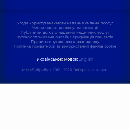
Угода користувача
Умови надання онлайн послуг
Умови надання послуг вакцинації
Публічний договір надання медичних послуг
Куточок споживача онлайн
Верифікація пацієнтів
Правила внутрішнього розпорядку
Політика приватності та використання файлів cookie
Українською мовою
English
ММ «Добробут» 2012 - 2026. Всі права захищені