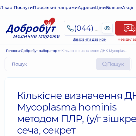
Лікарі
Послуги
Профільні напрями
Адреси
Ціни
Більше
Акції
(044) 495-2-888
Замовити дзвінок
Невідкла
Головна
Добробут лабораторія
Кількісне визначення ДНК Mycoplasma hominis методом ПЛР, (у/г зішкреб, сеча, секрет передміхурової залози, еакулят, плазма крові) (мікоплазмоз)
Пошук
Кількісне визначення Д
Mycoplasma hominis
методом ПЛР, (у/г зішкре
сеча, секрет