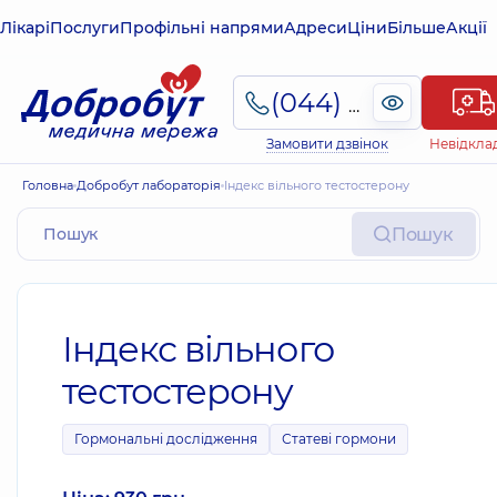
Лікарі
Послуги
Профільні напрями
Адреси
Ціни
Більше
Акції
(044) 495-2-888
Замовити дзвінок
Невідкла
Головна
Добробут лабораторія
Індекс вільного тестостерону
Пошук
Індекс вільного
тестостерону
Гормональні дослідження
Статеві гормони