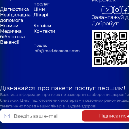
послуг
Діагностика
Ціни
Невідкладна
Лікарі
Завантажуй д
допомога
Добробут:
Новини
Клініки
Медична
Контакти
бібліотека
Вакансії
Пошта:
info@med.dobrobut.com
Дізнавайся про пакети послуг першим!
Важлива інформація про те як не захворіти та вберегти здоров`
близьких. Цикл підготовлених експертами сезонних рекомендаці
тематичних порад наших лікарів… Будьте здорові!
Підписатис