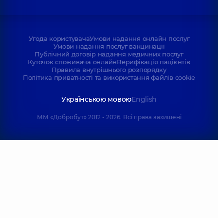
Угода користувача
Умови надання онлайн послуг
Умови надання послуг вакцинації
Публічний договір надання медичних послуг
Куточок споживача онлайн
Верифікація пацієнтів
Правила внутрішнього розпорядку
Політика приватності та використання файлів cookie
Українською мовою
English
ММ «Добробут» 2012 - 2026. Всі права захищені