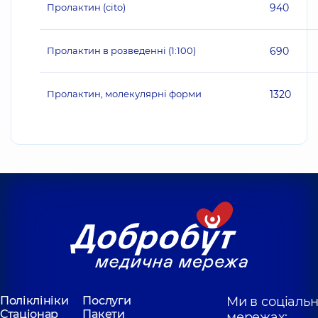
Пролактин (cito)
940
Пролактин в розведенні (1:100)
690
Пролактин, молекулярні форми
1320
Поліклініки
Послуги
Ми в соціаль
Стаціонар
Пакети
мережах: