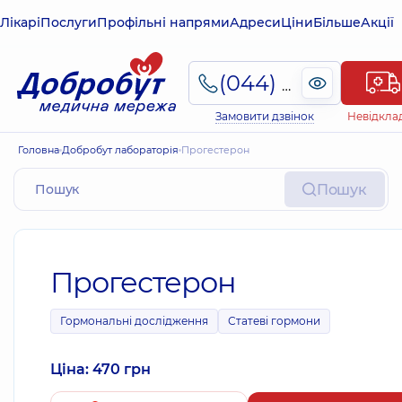
Лікарі
Послуги
Профільні напрями
Адреси
Ціни
Більше
Акції
(044) 495-2-888
Замовити дзвінок
Невідкла
Головна
Добробут лабораторія
Прогестерон
Пошук
Прогестерон
Гормональні дослідження
Статеві гормони
Ціна: 470 грн