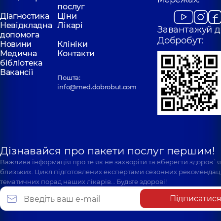
послуг
Діагностика
Ціни
Невідкладна
Лікарі
Завантажуй д
допомога
Добробут:
Новини
Клініки
Медична
Контакти
бібліотека
Вакансії
Пошта:
info@med.dobrobut.com
Дізнавайся про пакети послуг першим!
Важлива інформація про те як не захворіти та вберегти здоров`
близьких. Цикл підготовлених експертами сезонних рекомендаці
тематичних порад наших лікарів… Будьте здорові!
Підписатис