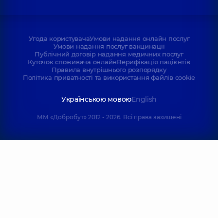
Угода користувача
Умови надання онлайн послуг
Умови надання послуг вакцинації
Публічний договір надання медичних послуг
Куточок споживача онлайн
Верифікація пацієнтів
Правила внутрішнього розпорядку
Політика приватності та використання файлів cookie
Українською мовою
English
ММ «Добробут» 2012 - 2026. Всі права захищені