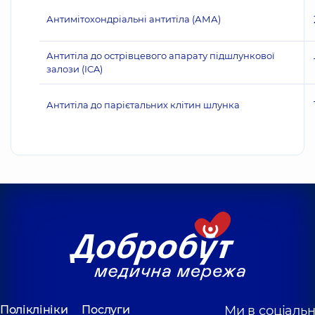
Антимітохондріальні антитіла (АМА)
Антитіла до острівцевого апарату підшлункової
залози (ICA)
Антитіла до парієтальних клітин шлунка
Поліклініки
Послуги
Ми в соціаль