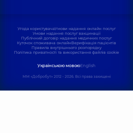
Угода користувача
Умови надання онлайн послуг
Умови надання послуг вакцинації
Публічний договір надання медичних послуг
Куточок споживача онлайн
Верифікація пацієнтів
Правила внутрішнього розпорядку
Політика приватності та використання файлів cookie
Українською мовою
English
ММ «Добробут» 2012 - 2026. Всі права захищені