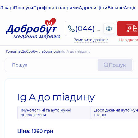
Лікарі
Послуги
Профільні напрями
Адреси
Ціни
Більше
Акції
(044) 495-2-888
Замовити дзвінок
Невідкла
Головна
Добробут лабораторія
Ig А до гліадину
Пошук
Ig А до гліадину
Імунологічні та аутоімунні
Дослідження аутоіму
дослідження
станів
Ціна: 1260 грн