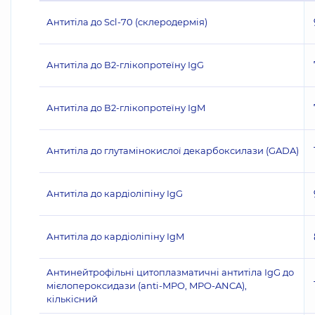
Антитіла до Scl-70 (склеродермія)
Антитіла до В2-глікопротеїну IgG
Антитіла до В2-глікопротеїну IgM
Антитіла до глутамінокислої декарбоксилази (GADA)
Антитіла до кардіоліпіну IgG
Антитіла до кардіоліпіну IgM
Антинейтрофільні цитоплазматичні антитіла IgG до
мієлопероксидази (anti-MPO, MPO-ANCA),
кількісний