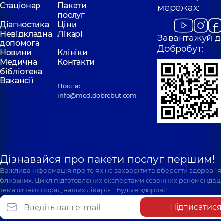
Стаціонар
Пакети
мережах:
послуг
Діагностика
Ціни
Невідкладна
Лікарі
Завантажуй д
допомога
Добробут:
Новини
Клініки
Медична
Контакти
бібліотека
Вакансії
Пошта:
info@med.dobrobut.com
Дізнавайся про пакети послуг першим!
Важлива інформація про те як не захворіти та вберегти здоров`
близьких. Цикл підготовлених експертами сезонних рекомендаці
тематичних порад наших лікарів… Будьте здорові!
Підписатис