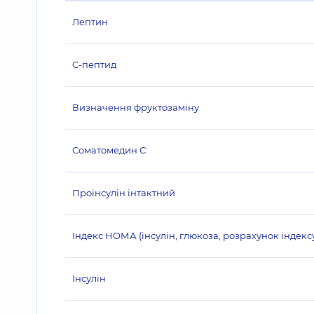
Лептин
C-пептид
Визначення фруктозаміну
Соматомедин С
Проінсулін інтактний
Індекс НОМА (інсулін, глюкоза, розрахунок індекс
Інсулін