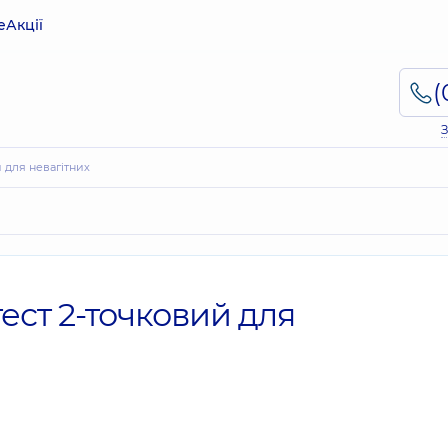
е
Акції
З
 для невагітних
ест 2-точковий для