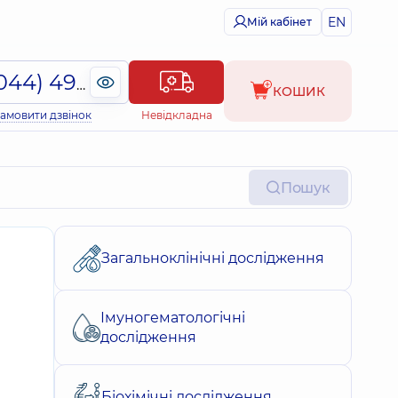
EN
Мій кабінет
(044) 495-2-888
КОШИК
амовити дзвінок
Невідкладна
Пошук
Загальноклінічні дослідження
Імуногематологічні
дослідження
Біохімічні дослідження