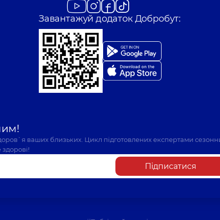
Завантажуй додаток Добробут:
шим!
здоров`я ваших близьких. Цикл підготовлених експертами сезонн
 здорові!
Підписатися