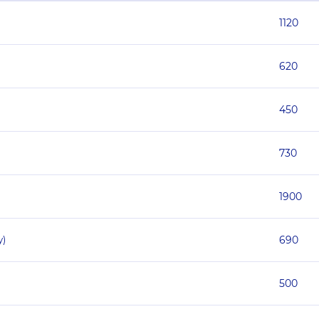
1120
620
450
730
1900
у)
690
500