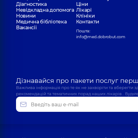
Діагностика
Ціни
Невідкладна допомога
Лікарі
Новини
Клініки
Медична бібліотека
Контакти
Вакансії
Пошта:
info@med.dobrobut.com
Дізнавайся про пакети послуг пер
Важлива інформація про те як не захворіти та вберегти 
рекомендацій та тематичних порад наших лікарів… Будьте