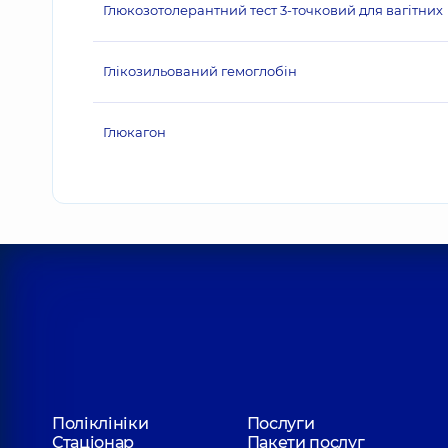
Глюкозотолерантний тест 3-точковий для вагітних
Глікозильований гемоглобін
Глюкагон
Поліклініки
Послуги
Стаціонар
Пакети послуг