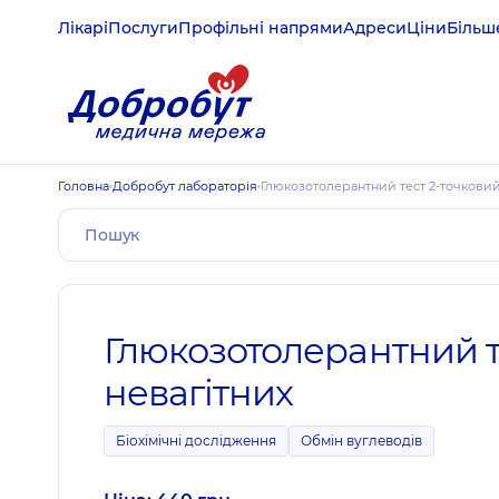
Лікарі
Послуги
Профільні напрями
Адреси
Ціни
Більш
Головна
Добробут лабораторія
Глюкозотолерантний тест 2-точковий
Глюкозотолерантний т
невагітних
Біохімічні дослідження
Обмін вуглеводів