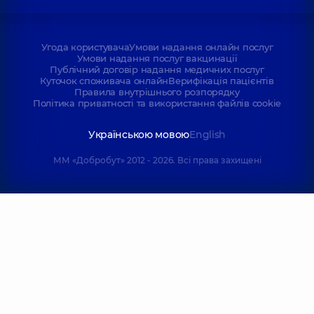
Угода користувача
Умови надання онлайн послуг
Умови надання послуг вакцинації
Публічний договір надання медичних послуг
Куточок споживача онлайн
Верифікація пацієнтів
Правила внутрішнього розпорядку
Політика приватності та використання файлів cookie
Українською мовою
English
ММ «Добробут» 2012 - 2026. Всі права захищені