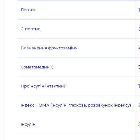
Лептин
C-пептид
Визначення фруктозаміну
Соматомедин С
Проінсулін інтактний
Індекс НОМА (інсулін, глюкоза, розрахунок індексу)
Інсулін