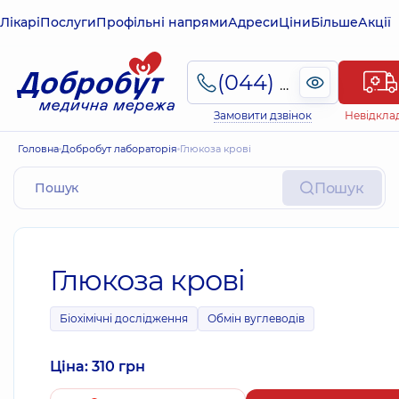
Лікарі
Послуги
Профільні напрями
Адреси
Ціни
Більше
Акції
(044) 495-2-888
Замовити дзвінок
Невідкла
Головна
Добробут лабораторія
Глюкоза крові
Пошук
Глюкоза крові
Біохімічні дослідження
Обмін вуглеводів
Ціна: 310 грн