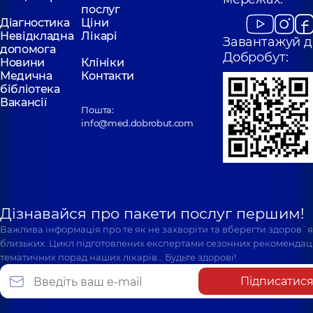
послуг
Діагностика
Ціни
Невідкладна
Лікарі
Завантажуй д
допомога
Добробут:
Новини
Клініки
Медична
Контакти
бібліотека
Вакансії
Пошта:
info@med.dobrobut.com
Дізнавайся про пакети послуг першим!
Важлива інформація про те як не захворіти та вберегти здоров`
близьких. Цикл підготовлених експертами сезонних рекомендаці
тематичних порад наших лікарів… Будьте здорові!
Підписатис