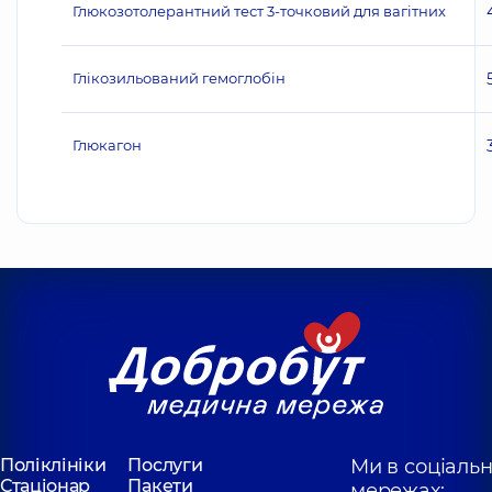
Глюкозотолерантний тест 3-точковий для вагітних
Глікозильований гемоглобін
Глюкагон
Поліклініки
Послуги
Ми в соціаль
Стаціонар
Пакети
мережах: