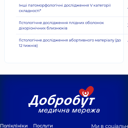
Інші патоморфологічні дослідження V категорії
складності*
Гістологічне дослідження плідних оболонок
діхоріонічних близнюків
Гістологічне дослідження абортивного матеріалу (до
12 тижнів)
Поліклініки
Послуги
Ми в соціаль