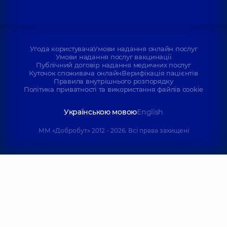
Угода користувача
Умови надання онлайн послуг
Умови надання послуг вакцинації
Публічний договір надання медичних послуг
Куточок споживача онлайн
Верифікація пацієнтів
Правила внутрішнього розпорядку
Політика приватності та використання файлів cookie
Українською мовою
English
ММ «Добробут» 2012 - 2026. Всі права захищені