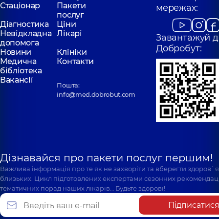
Стаціонар
Пакети
мережах:
послуг
Діагностика
Ціни
Невідкладна
Лікарі
Завантажуй д
допомога
Добробут:
Новини
Клініки
Медична
Контакти
бібліотека
Вакансії
Пошта:
info@med.dobrobut.com
Дізнавайся про пакети послуг першим!
Важлива інформація про те як не захворіти та вберегти здоров`
близьких. Цикл підготовлених експертами сезонних рекомендаці
тематичних порад наших лікарів… Будьте здорові!
Підписатис