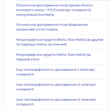
Гістологічне дослідження після трепан-біопсії
кісткового мозку + ІГХ (3 категорії складності),
консультація експерта
Гістологічне дослідження після Видалення
куприкової кісти/ нориці
Мікрографічна хірургія (Mohs, Slow Mohs) (за другий
та подальші етапи, за кожний)
Мікрографічна хірургія (Mohs, Slow Mohs) (за
перший етап)
Інші патоморфологічні дослідження II категорії
складності
Інші патоморфологічні дослідження III категорії
складності
Інші патоморфологічні дослідження IV категорії
складності