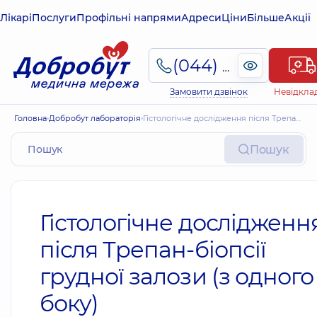
Лікарі
Послуги
Профільні напрями
Адреси
Ціни
Більше
Акції
(044) 495-2-888
Замовити дзвінок
Невідкла
Головна
Добробут лабораторія
Гістологічне дослідження після Трепан-біопсії грудної залози (з одного боку)
Пошук
Гістологічне дослідженн
після Трепан-біопсії
грудної залози (з одного
боку)