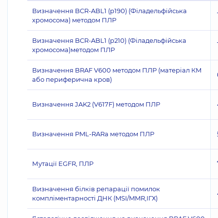
Визначення BCR-ABL1 (p190) (Філадельфійська
хромосома) методом ПЛР
Визначення BCR-ABL1 (p210) (Філадельфійська
хромосома)методом ПЛР
Визначення BRAF V600 методом ПЛР (матеріал КМ
або периферична кров)
Визначення JAK2 (V617F) методом ПЛР
Визначення PML-RARа методом ПЛР
Мутації EGFR, ПЛР
Визначення білків репарації помилок
компліментарності ДНК (MSI/MMR,ІГХ)