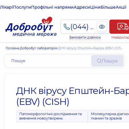
Лікарі
Послуги
Профільні напрями
Адреси
Ціни
Більше
Акції
(044) 495-2-888
Замовити дзвінок
Невідкла
Головна
Добробут лабораторія
ДНК вірусу Епштейн-Барра (EBV) (CISH)
Пошук
ДНК вірусу Епштейн-Ба
(EBV) (CISH)
Патоморфологічні дослідження та
Молекулярна діагно
вивчення новоутворень
тканин та зразків