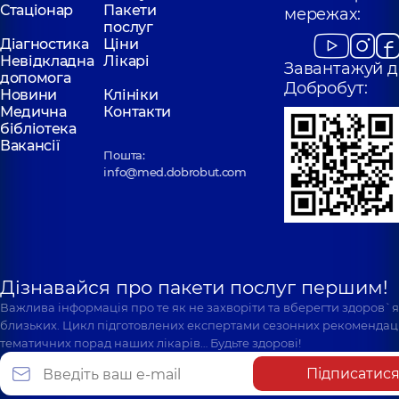
Стаціонар
Пакети
мережах:
послуг
Діагностика
Ціни
Невідкладна
Лікарі
Завантажуй д
допомога
Добробут:
Новини
Клініки
Медична
Контакти
бібліотека
Вакансії
Пошта:
info@med.dobrobut.com
Дізнавайся про пакети послуг першим!
Важлива інформація про те як не захворіти та вберегти здоров`
близьких. Цикл підготовлених експертами сезонних рекомендаці
тематичних порад наших лікарів… Будьте здорові!
Підписатис