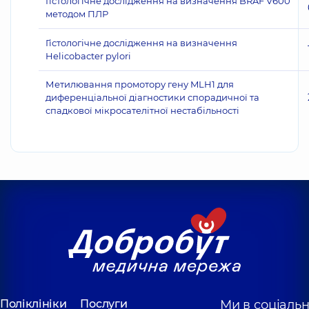
Гістологічне дослідження на визначення BRAF V600
методом ПЛР
Гістологічне дослідження на визначення
Helicobacter pylori
Метилювання промотору гену MLH1 для
диференціальної діагностики спорадичної та
спадкової мікросателітної нестабільності
Поліклініки
Послуги
Ми в соціаль