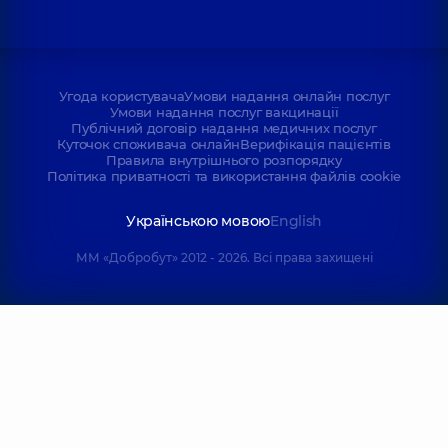
Угода користувача
Умови надання онлайн послуг
Умови надання послуг вакцинації
Публічний договір надання медичних послуг
Куточок споживача онлайн
Верифікація пацієнтів
Правила внутрішнього розпорядку
Політика приватності та використання файлів cookie
Українською мовою
English
ММ «Добробут» 2012 - 2026. Всі права захищені