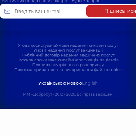
тематичних порад наших лікарів… Будьте здорові!
Підписатис
Угода користувача
Умови надання онлайн послуг
Умови надання послуг вакцинації
Публічний договір надання медичних послуг
Куточок споживача онлайн
Верифікація пацієнтів
Правила внутрішнього розпорядку
Політика приватності та використання файлів cookie
Українською мовою
English
ММ «Добробут» 2012 - 2026. Всі права захищені