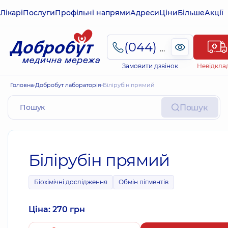
Лікарі
Послуги
Профільні напрями
Адреси
Ціни
Більше
Акції
(044) 495-2-888
Замовити дзвінок
Невідкла
Головна
Добробут лабораторія
Білірубін прямий
Пошук
Білірубін прямий
Біохімічні дослідження
Обмін пігментів
Ціна: 270 грн