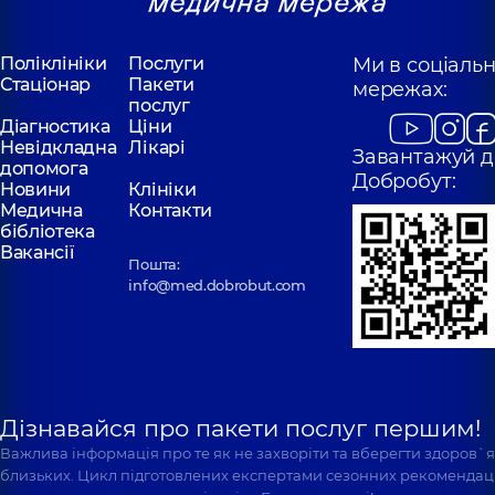
Поліклініки
Послуги
Ми в соціаль
Стаціонар
Пакети
мережах:
послуг
Діагностика
Ціни
Невідкладна
Лікарі
Завантажуй д
допомога
Добробут:
Новини
Клініки
Медична
Контакти
бібліотека
Вакансії
Пошта:
info@med.dobrobut.com
Дізнавайся про пакети послуг першим!
Важлива інформація про те як не захворіти та вберегти здоров`
близьких. Цикл підготовлених експертами сезонних рекомендаці