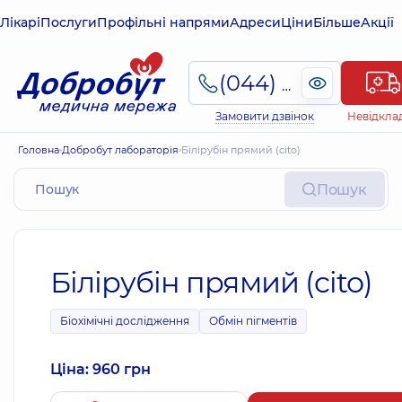
Лікарі
Послуги
Профільні напрями
Адреси
Ціни
Більше
Акції
(044) 495-2-888
Замовити дзвінок
Невідкла
Головна
Добробут лабораторія
Білірубін прямий (cito)
Пошук
Білірубін прямий (cito)
Біохімічні дослідження
Обмін пігментів
Ціна: 960 грн