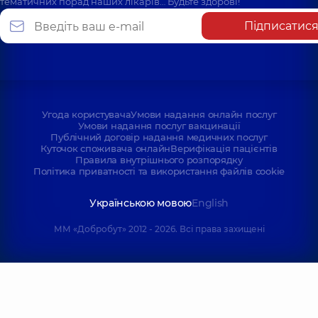
тематичних порад наших лікарів… Будьте здорові!
Підписатис
Угода користувача
Умови надання онлайн послуг
Умови надання послуг вакцинації
Публічний договір надання медичних послуг
Куточок споживача онлайн
Верифікація пацієнтів
Правила внутрішнього розпорядку
Політика приватності та використання файлів cookie
Українською мовою
English
ММ «Добробут» 2012 - 2026. Всі права захищені