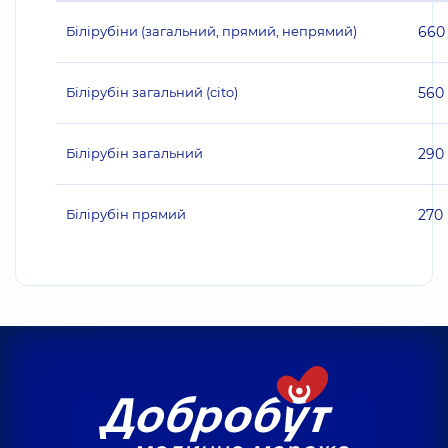
Білірубіни (загальний, прямий, непрямий)
660
Білірубін загальний (cito)
560
Білірубін загальний
290
Білірубін прямий
270