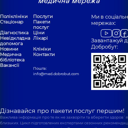
Поліклініки
Послуги
Ми в соціаль
Стаціонар
Пакети
мережах:
послуг
Діагностика
Ціни
Невідкладна
Лікарі
Завантажуй д
допомога
Добробут:
Новини
Клініки
Медична
Контакти
бібліотека
Вакансії
Пошта:
info@med.dobrobut.com
Дізнавайся про пакети послуг першим!
Важлива інформація про те як не захворіти та вберегти здоров`
близьких. Цикл підготовлених експертами сезонних рекомендаці