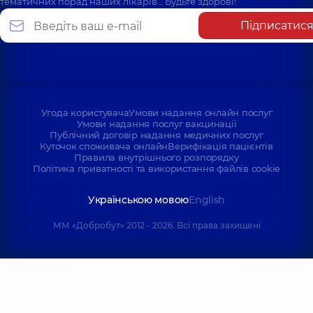
тематичних порад наших лікарів… Будьте здорові!
Підписатис
Угода користувача
Умови надання онлайн послуг
Умови надання послуг вакцинації
Публічний договір надання медичних послуг
Куточок споживача онлайн
Верифікація пацієнтів
Правила внутрішнього розпорядку
Політика приватності та використання файлів cookie
Українською мовою
English
ММ «Добробут» 2012 - 2026. Всі права захищені