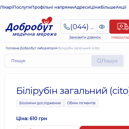
Лікарі
Послуги
Профільні напрями
Адреси
Ціни
Більше
Акції
(044) 495-2-888
Замовити дзвінок
Невідкла
Головна
Добробут лабораторія
Білірубін загальний (cito)
Пошук
Білірубін загальний (cito
Біохімічні дослідження
Обмін пігментів
Ціна: 610 грн