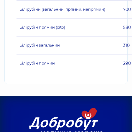
Білірубіни (загальний, прямий, непрямий)
700
Білірубін прямий (cito)
580
Білірубін загальний
310
Білірубін прямий
290