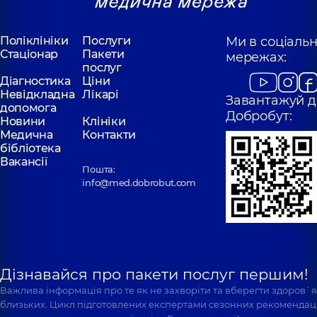
Поліклініки
Послуги
Ми в соціаль
Стаціонар
Пакети
мережах:
послуг
Діагностика
Ціни
Невідкладна
Лікарі
Завантажуй д
допомога
Добробут:
Новини
Клініки
Медична
Контакти
бібліотека
Вакансії
Пошта:
info@med.dobrobut.com
Дізнавайся про пакети послуг першим!
Важлива інформація про те як не захворіти та вберегти здоров`
близьких. Цикл підготовлених експертами сезонних рекомендаці